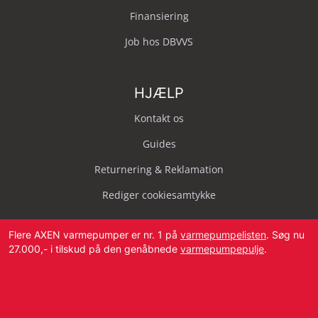
Finansiering
Job hos DBVVS
HJÆLP
Kontakt os
Guides
Returnering & Reklamation
Rediger cookiesamtykke
Flere AXEN varmepumper er nr. 1 på
varmepumpelisten
. Søg nu
27.000,- i tilskud på den genåbnede
varmepumpepulje
.