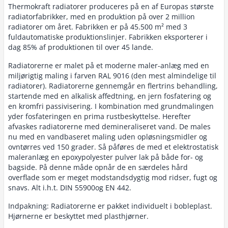
Thermokraft radiatorer produceres på en af Europas største
radiatorfabrikker, med en produktion på over 2 million
radiatorer om året. Fabrikken er på 45.500 m² med 3
fuldautomatiske produktionslinjer. Fabrikken eksporterer i
dag 85% af produktionen til over 45 lande.
Radiatorerne er malet på et moderne maler-anlæg med en
miljørigtig maling i farven RAL 9016 (den mest almindelige til
radiatorer). Radiatorerne gennemgår en flertrins behandling,
startende med en alkalisk affedtning, en jern fosfatering og
en kromfri passivisering. I kombination med grundmalingen
yder fosfateringen en prima rustbeskyttelse. Herefter
afvaskes radiatorerne med demineraliseret vand. De males
nu med en vandbaseret maling uden opløsningsmidler og
ovntørres ved 150 grader. Så påføres de med et elektrostatisk
maleranlæg en epoxypolyester pulver lak på både for- og
bagside. På denne måde opnår de en særdeles hård
overflade som er meget modstandsdygtig mod ridser, fugt og
snavs. Alt i.h.t. DIN 55900og EN 442.
Indpakning: Radiatorerne er pakket individuelt i bobleplast.
Hjørnerne er beskyttet med plasthjørner.