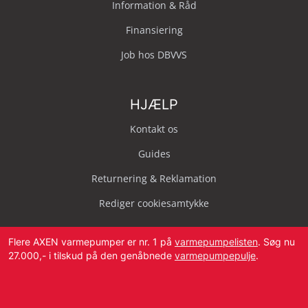
Information & Råd
Finansiering
Job hos DBVVS
HJÆLP
Kontakt os
Guides
Returnering & Reklamation
Rediger cookiesamtykke
Flere AXEN varmepumper er nr. 1 på
varmepumpelisten
. Søg nu
27.000,- i tilskud på den genåbnede
varmepumpepulje
.