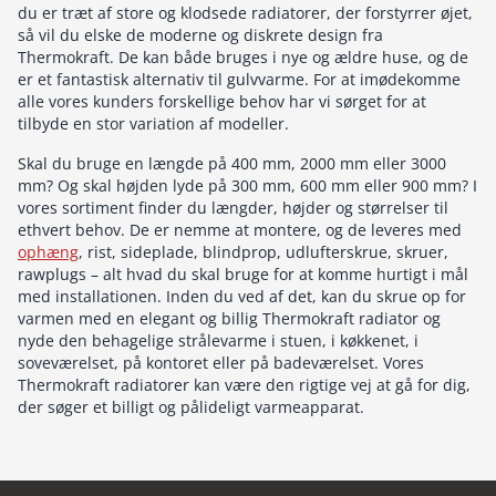
du er træt af store og klodsede radiatorer, der forstyrrer øjet,
så vil du elske de moderne og diskrete design fra
Thermokraft. De kan både bruges i nye og ældre huse, og de
er et fantastisk alternativ til gulvvarme. For at imødekomme
alle vores kunders forskellige behov har vi sørget for at
tilbyde en stor variation af modeller.
Skal du bruge en længde på 400 mm, 2000 mm eller 3000
mm? Og skal højden lyde på 300 mm, 600 mm eller 900 mm? I
vores sortiment finder du længder, højder og størrelser til
ethvert behov. De er nemme at montere, og de leveres med
ophæng
, rist, sideplade, blindprop, udlufterskrue, skruer,
rawplugs – alt hvad du skal bruge for at komme hurtigt i mål
med installationen. Inden du ved af det, kan du skrue op for
varmen med en elegant og billig Thermokraft radiator og
nyde den behagelige strålevarme i stuen, i køkkenet, i
soveværelset, på kontoret eller på badeværelset. Vores
Thermokraft radiatorer kan være den rigtige vej at gå for dig,
der søger et billigt og pålideligt varmeapparat.