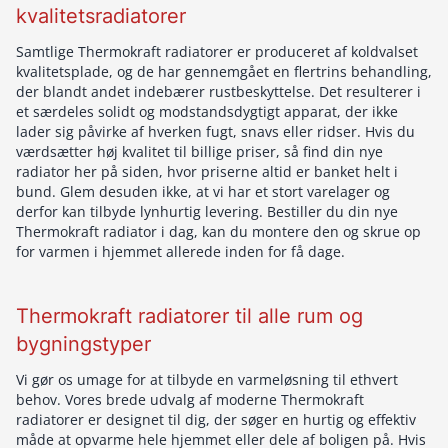
kvalitetsradiatorer
Samtlige Thermokraft radiatorer er produceret af koldvalset
kvalitetsplade, og de har gennemgået en flertrins behandling,
der blandt andet indebærer rustbeskyttelse. Det resulterer i
et særdeles solidt og modstandsdygtigt apparat, der ikke
lader sig påvirke af hverken fugt, snavs eller ridser. Hvis du
værdsætter høj kvalitet til billige priser, så find din nye
radiator her på siden, hvor priserne altid er banket helt i
bund. Glem desuden ikke, at vi har et stort varelager og
derfor kan tilbyde lynhurtig levering. Bestiller du din nye
Thermokraft radiator i dag, kan du montere den og skrue op
for varmen i hjemmet allerede inden for få dage.
Thermokraft radiatorer til alle rum og
bygningstyper
Vi gør os umage for at tilbyde en varmeløsning til ethvert
behov. Vores brede udvalg af moderne Thermokraft
radiatorer er designet til dig, der søger en hurtig og effektiv
måde at opvarme hele hjemmet eller dele af boligen på. Hvis