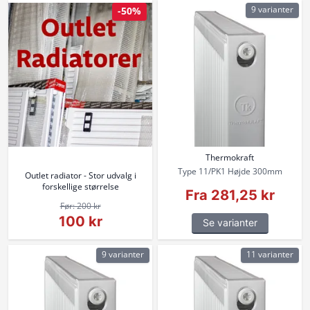
9 varianter
-50%
Thermokraft
Type 11/PK1 Højde 300mm
Outlet radiator - Stor udvalg i
forskellige størrelse
Fra 281,25 kr
Før: 200 kr
100 kr
Se varianter
9 varianter
11 varianter