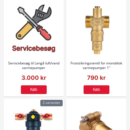
Servicebesøg til Langå luft/vand
Frostsikringsventil for monoblok
varmepumper
varmepumper 1"
3.000 kr
790 kr
Køb
Køb
2 varianter