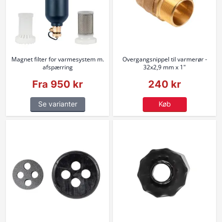
Magnet filter for varmesystem m.
Overgangsnippel til varmerør -
afspærring
32x2,9 mm x 1"
Fra 950 kr
240 kr
Se varianter
Køb