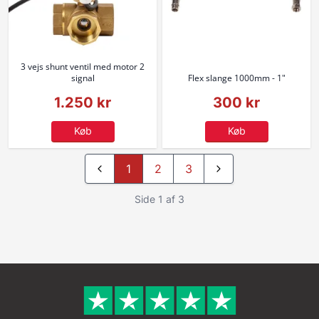
3 vejs shunt ventil med motor 2
signal
Flex slange 1000mm - 1"
1.250 kr
300 kr
Køb
Køb
1
2
3
Side 1 af 3