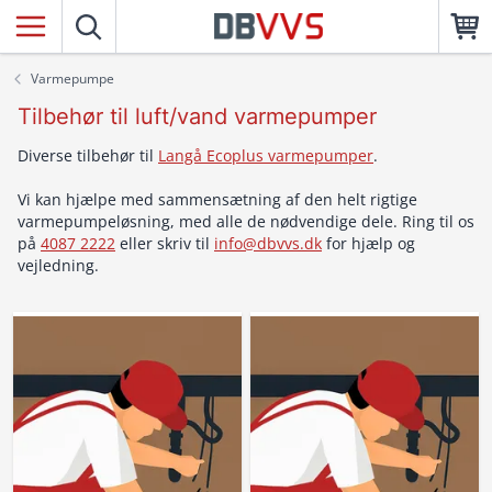
Varmepumpe
Tilbehør til luft/vand varmepumper
Diverse tilbehør til
Langå Ecoplus varmepumper
.
Vi kan hjælpe med sammensætning af den helt rigtige
varmepumpeløsning, med alle de nødvendige dele. Ring til os
på
4087 2222
eller skriv til
info@dbvvs.dk
for hjælp og
vejledning.