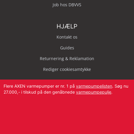
Job hos DBVVS
HJÆLP
Kontakt os
Guides
Returnering & Reklamation
Rediger cookiesamtykke
Flere AXEN varmepumper er nr. 1 på
varmepumpelisten
. Søg nu
27.000,- i tilskud på den genåbnede
varmepumpepulje
.
Svendborg Landevej 42, 5874 Hesselager