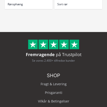
Rørophæng
Sort rør
Fremragende
på Trustpilot
Se vores 2.400+ tilfredse kunder
SHOP
Fragt & Levering
Prisgaranti
Vilkår & Betingelser