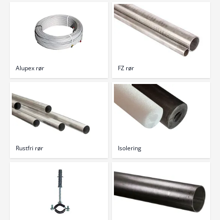
Alupex rør
FZ rør
Rustfri rør
Isolering