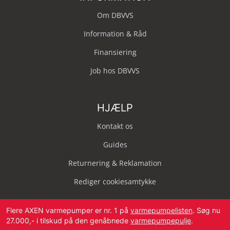
Om DBVVS
Information & Råd
Finansiering
Job hos DBVVS
HJÆLP
Kontakt os
Guides
Returnering & Reklamation
Rediger cookiesamtykke
Flere AXEN varmepumper er nr. 1 på
varmepumpelisten
. Søg nu
27.000,- i tilskud på den genåbnede
varmepumpepulje
.