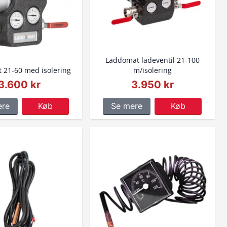
Laddomat ladeventil 21-100
 21-60 med isolering
m/isolering
3.600 kr
3.950 kr
ere
Køb
Se mere
Køb