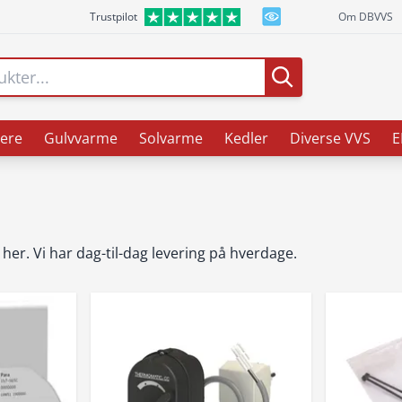
Trustpilot
Om DBVVS
ere
Gulvvarme
Solvarme
Kedler
Diverse VVS
E
 her. Vi har dag-til-dag levering på hverdage.