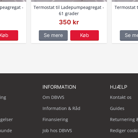
peagregat -
Termostat til Ladepumpeagregat -
Termostat 
61 grader
350 kr
Køb
Se mere
Køb
Se m
INFORMATION
HJÆLP
ing
Om DBVVS
Kontakt os
Information & Råd
Guides
ngelser
Finansiering
Returnering 
skunde
Job hos DBVVS
Rediger cook