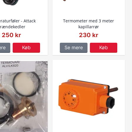
aturføler - Attack
Termometer med 3 meter
rændekedler
kapillarrør
250 kr
230 kr
ere
Køb
Se mere
Køb