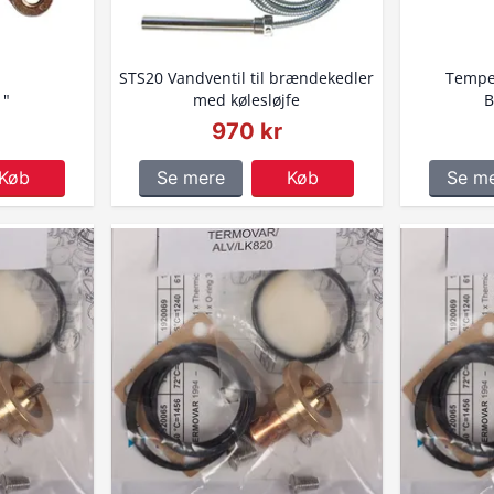
STS20 Vandventil til brændekedler
Temper
1"
med kølesløjfe
B
970 kr
Køb
Se mere
Køb
Se m