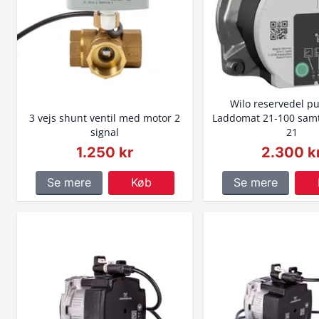
Wilo reservedel pu
3 vejs shunt ventil med motor 2
Laddomat 21-100 sam
signal
21
1.250 kr
2.300 k
Se mere
Køb
Se mere