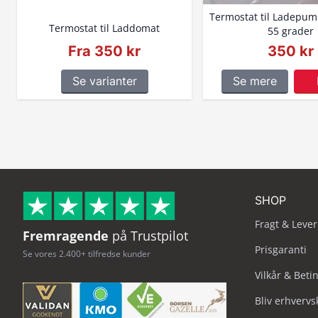
Termostat til Ladepum
Termostat til Laddomat
55 grader
Fra 350 kr
350 kr
Se varianter
Se mere
SHOP
Fragt & Lever
Fremragende
på Trustpilot
Prisgaranti
Se vores 2.400+ tilfredse kunder
Vilkår & Beti
Bliv erhverv