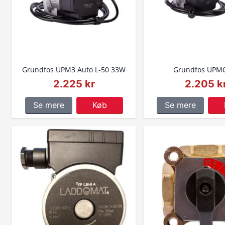
Grundfos UPM3 Auto L-50 33W
Grundfos UPM
2.225 kr
2.205 k
Se mere
Køb
Se mere