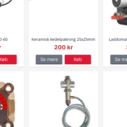
O-60
Keramisk kedelpakning 25x25mm
Laddomat
r
200 kr
Køb
Se mere
Køb
Se m