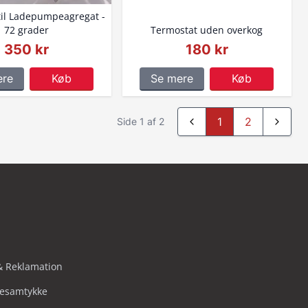
til Ladepumpeagregat -
72 grader
Termostat uden overkog
350 kr
180 kr
ere
Køb
Se mere
Køb
1
2
Side 1 af 2
& Reklamation
iesamtykke