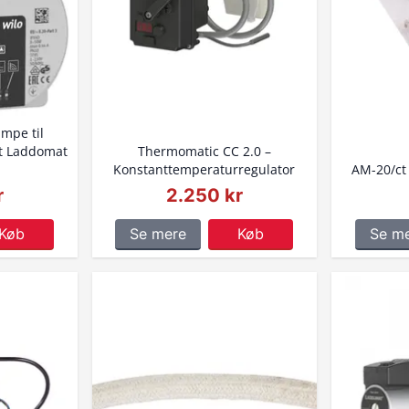
mpe til
t Laddomat
Thermomatic CC 2.0 –
Konstanttemperaturregulator
AM-20/ct 
r
2.250 kr
Køb
Se mere
Køb
Se m