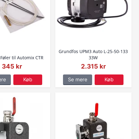
Grundfos UPM3 Auto L-25-50-133
Føler til Automix CTR
33W
345 kr
2.315 kr
ere
Køb
Se mere
Køb