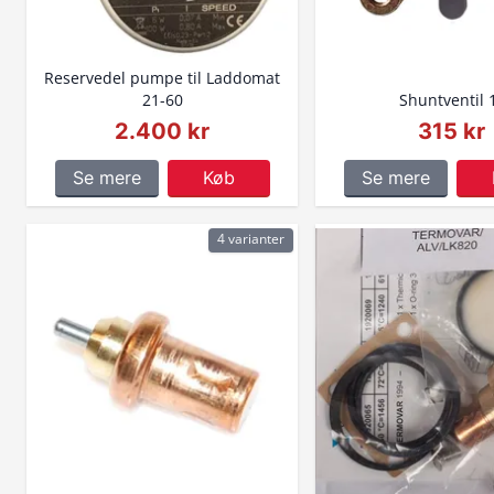
Reservedel pumpe til Laddomat
21-60
Shuntventil 
2.400 kr
315 kr
Se mere
Køb
Se mere
4 varianter