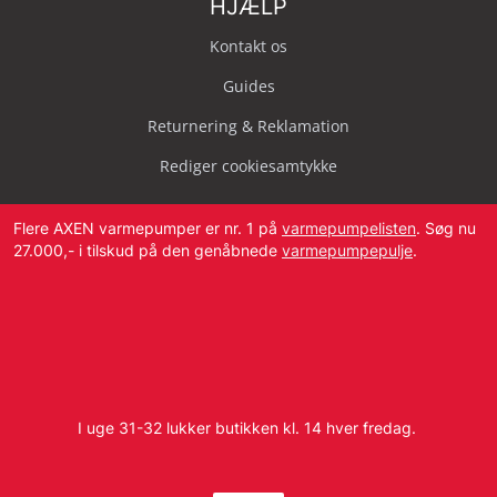
HJÆLP
Kontakt os
Guides
Returnering & Reklamation
Rediger cookiesamtykke
Flere AXEN varmepumper er nr. 1 på
varmepumpelisten
. Søg nu
27.000,- i tilskud på den genåbnede
varmepumpepulje
.
Svendborg Landevej 42, 5874 Hesselager
Tlf:
4087 2222
I uge 31-32 lukker butikken kl. 14 hver fredag.
E-mail:
info@dbvvs.dk
CVR: 38773321