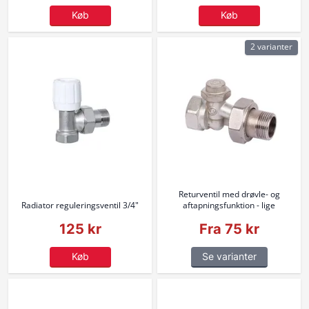
Køb
Køb
2 varianter
Returventil med drøvle- og
Radiator reguleringsventil 3/4"
aftapningsfunktion - lige
125 kr
Fra 75 kr
Køb
Se varianter