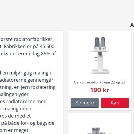
A
ørste radiatorfabrikker,
. Fabrikken er på 45.500
 eksporterer i dag 85% af
n miljørigtig maling i
. Radiatorerne gennemgår
Ben til radiator - Type 22 og 33
tning, en jern fosfatering
190 kr
malingen yder
skes radiatorerne med
Se mere
Køb
t maling uden
øres de med et
 på både for- og bagside.
som er meget