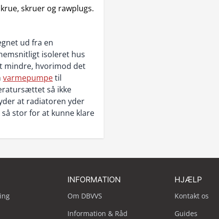
skrue, skruer og rawplugs.
gnet ud fra en
emsnitligt isoleret hus
idt mindre, hvorimod det
n
varmepumpe
til
atursættet så ikke
yder at radiatoren yder
 så stor for at kunne klare
INFORMATION
HJÆLP
ing
Om DBVVS
Kontakt os
Information & Råd
Guides