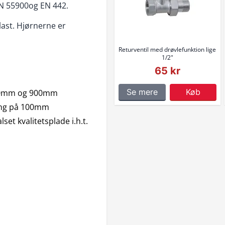
IN 55900og EN 442.
last. Hjørnerne er
Returventil med drøvlefunktion lige
1/2"
65 kr
Se mere
Køb
600mm og 900mm
ring på 100mm
et kvalitetsplade i.h.t.