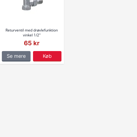
Returventil med drøvlefunktion
vinkel 1/2"
65 kr
Se mere
Køb