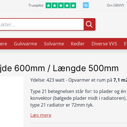
Trustpilot
Om DBVVS
ere
Gulvvarme
Solvarme
Kedler
Diverse VVS
E
Højde 600mm / Længde 500mm
Ydelse: 423 watt - Opvarmer et rum på
7,1 m
Type 21 betegnelsen står for: to plader og én
konvektor (bølgede plader midt i radiatoren).
type 21 radiator er 72mm tyk.
Læs mere