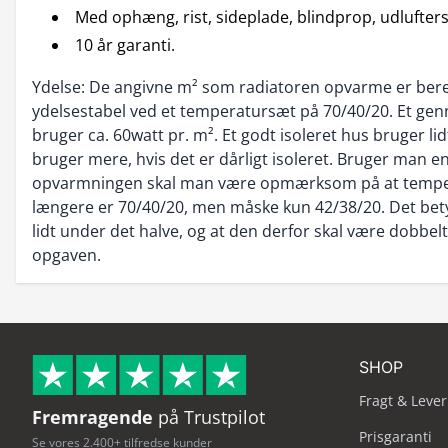
Med ophæng, rist, sideplade, blindprop, udlufter
10 år garanti.
Ydelse: De angivne m² som radiatoren opvarme er bere
ydelsestabel ved et temperatursæt på 70/40/20. Et genn
bruger ca. 60watt pr. m². Et godt isoleret hus bruger l
bruger mere, hvis det er dårligt isoleret. Bruger man e
opvarmningen skal man være opmærksom på at temper
længere er 70/40/20, men måske kun 42/38/20. Det bet
lidt under det halve, og at den derfor skal være dobbelt
opgaven.
SHOP
Fragt & Lever
Fremragende
på Trustpilot
Prisgaranti
Se vores 2.400+ tilfredse kunder