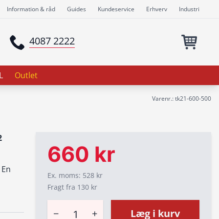
Information & råd
Guides
Kundeservice
Erhverv
Industri
4087 2222
L
Outlet
Varenr.: tk21-600-500
2
660 kr
 En
Ex. moms: 528 kr
Fragt fra 130 kr
−
+
Læg i kurv