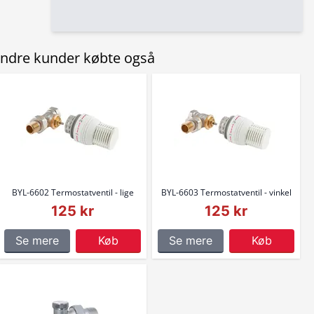
ndre kunder købte også
BYL-6602 Termostatventil - lige
BYL-6603 Termostatventil - vinkel
125 kr
125 kr
Se mere
Køb
Se mere
Køb