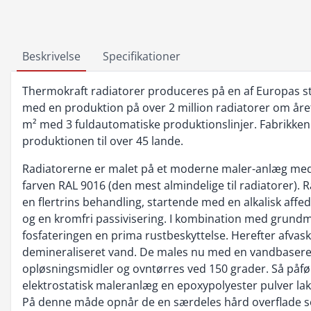
Beskrivelse
Specifikationer
Thermokraft radiatorer produceres på en af Europas st
med en produktion på over 2 million radiatorer om året
m² med 3 fuldautomatiske produktionslinjer. Fabrikken
produktionen til over 45 lande.
Radiatorerne er malet på et moderne maler-anlæg med e
farven RAL 9016 (den mest almindelige til radiatorer)
en flertrins behandling, startende med en alkalisk affed
og en kromfri passivisering. I kombination med grund
fosfateringen en prima rustbeskyttelse. Herefter afva
demineraliseret vand. De males nu med en vandbasere
opløsningsmidler og ovntørres ved 150 grader. Så påf
elektrostatisk maleranlæg en epoxypolyester pulver lak
På denne måde opnår de en særdeles hård overflade 