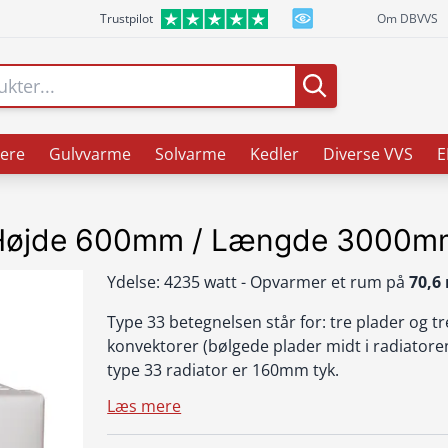
Trustpilot
Om DBVVS
ere
Gulvvarme
Solvarme
Kedler
Diverse VVS
E
 Højde 600mm / Længde 3000m
Ydelse: 4235 watt - Opvarmer et rum på
70,6
Type 33 betegnelsen står for: tre plader og tr
konvektorer (bølgede plader midt i radiatore
type 33 radiator er 160mm tyk.
Læs mere