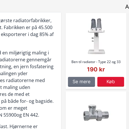
A
ørste radiatorfabrikker,
. Fabrikken er på 45.500
 eksporterer i dag 85% af
n miljørigtig maling i
. Radiatorerne gennemgår
Ben til radiator - Type 22 og 33
tning, en jern fosfatering
190 kr
malingen yder
skes radiatorerne med
Se mere
Køb
t maling uden
øres de med et
 på både for- og bagside.
som er meget
IN 55900og EN 442.
last. Hjørnerne er