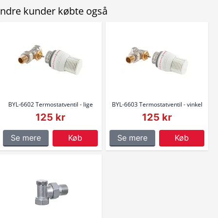
ndre kunder købte også
BYL-6602 Termostatventil - lige
BYL-6603 Termostatventil - vinkel
125 kr
125 kr
Se mere
Køb
Se mere
Køb