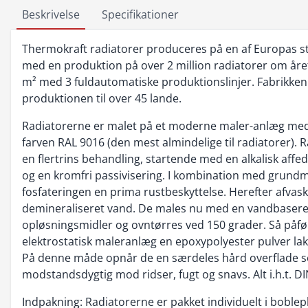
Beskrivelse
Specifikationer
Thermokraft radiatorer produceres på en af Europas st
med en produktion på over 2 million radiatorer om året
m² med 3 fuldautomatiske produktionslinjer. Fabrikken
produktionen til over 45 lande.
Radiatorerne er malet på et moderne maler-anlæg med e
farven RAL 9016 (den mest almindelige til radiatorer)
en flertrins behandling, startende med en alkalisk affed
og en kromfri passivisering. I kombination med grund
fosfateringen en prima rustbeskyttelse. Herefter afva
demineraliseret vand. De males nu med en vandbasere
opløsningsmidler og ovntørres ved 150 grader. Så påf
elektrostatisk maleranlæg en epoxypolyester pulver lak
På denne måde opnår de en særdeles hård overflade 
modstandsdygtig mod ridser, fugt og snavs. Alt i.h.t. D
Indpakning: Radiatorerne er pakket individuelt i boblep