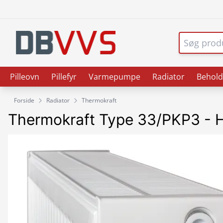
Pilleovn
Pillefyr
Varmepumpe
Radiator
Behold
Forside
Radiator
Thermokraft
Thermokraft Type 33/PKP3 -