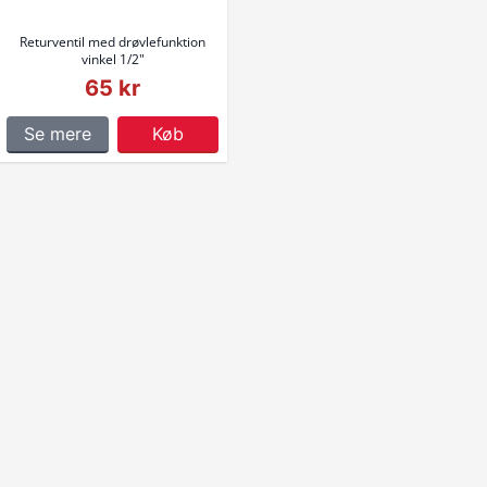
Returventil med drøvlefunktion
vinkel 1/2"
65 kr
Se mere
Køb