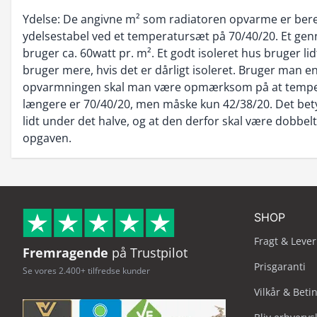
Ydelse: De angivne m² som radiatoren opvarme er bere
ydelsestabel ved et temperatursæt på 70/40/20. Et genn
bruger ca. 60watt pr. m². Et godt isoleret hus bruger l
bruger mere, hvis det er dårligt isoleret. Bruger man e
opvarmningen skal man være opmærksom på at temper
længere er 70/40/20, men måske kun 42/38/20. Det bet
lidt under det halve, og at den derfor skal være dobbelt
opgaven.
SHOP
Fragt & Lever
Fremragende
på Trustpilot
Prisgaranti
Se vores 2.400+ tilfredse kunder
Vilkår & Beti