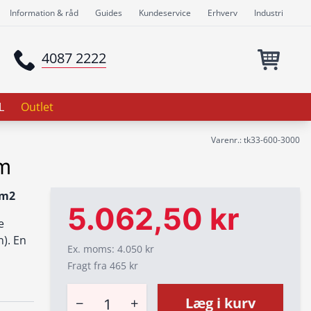
Information & råd
Guides
Kundeservice
Erhverv
Industri
4087 2222
L
Outlet
Varenr.: tk33-600-3000
m
 m2
5.062,50 kr
e
n). En
Ex. moms: 4.050 kr
Fragt fra 465 kr
−
+
Læg i kurv