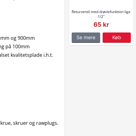
Returventil med drøvlefunktion lige
1/2"
65 kr
Se mere
Køb
600mm og 900mm
ring på 100mm
et kvalitetsplade i.h.t.
skrue, skruer og rawplugs.