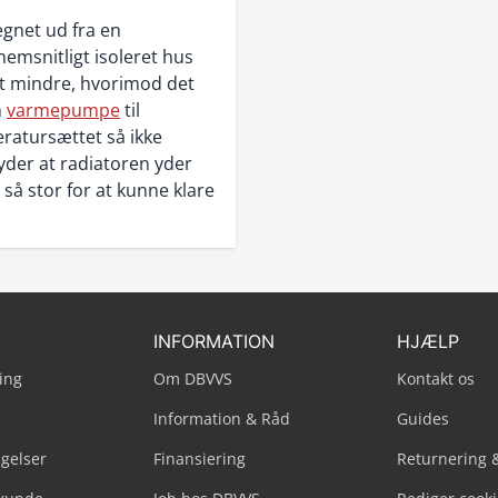
gnet ud fra en
emsnitligt isoleret hus
idt mindre, hvorimod det
n
varmepumpe
til
atursættet så ikke
yder at radiatoren yder
 så stor for at kunne klare
INFORMATION
HJÆLP
ing
Om DBVVS
Kontakt os
Information & Råd
Guides
ngelser
Finansiering
Returnering 