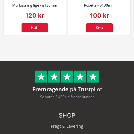
Murbøsning lige - ø130mm
Rosette - ø130mm
120 kr
100 kr
Køb
Køb
Fremragende
på Trustpilot
Se vores 2.400+ tilfredse kunder
SHOP
Fragt & Levering