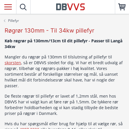
Pillefyr
Røgrør 130mm - Til 34kw pillefyr
Køb røgrør på 130mm/13cm til dit pillefyr - Passer til Langå
34kw
Mangler du røgrør på 130mm til tilslutning af pillefyr til
skorsten
, så er DBVVS stedet for dig. Vi har et bredt udvalg af
røgrør, tilbehør og røgrørs-pakker i høj kvalitet. Vores
sortiment består af forskellige størrelser og mål, så uanset
hvilket mål dit forbindelsesrør skal have, har vi nogle der
passer.
De fleste røgrør til pillefyr er lavet af 1,2mm stål, men hos
DBVVS har vi valgt kun at føre rør på 1,5mm. De tykkere rør
forbedrer holdbarheden og vi kan stadig tilbyde de bedste
priser på røgrør i Danmark.
Hvis du har spørgsmål eller brug for hjælp til at vælge rør, så