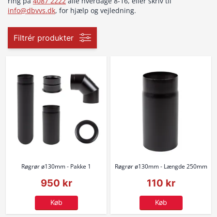
ring på
4087 2222
alle hverdage 8-16, eller skriv til
info@dbvvs.dk
, for hjælp og vejledning.
Filtrér produkter
Røgrør ø130mm - Pakke 1
Røgrør ø130mm - Længde 250mm
950 kr
110 kr
Køb
Køb