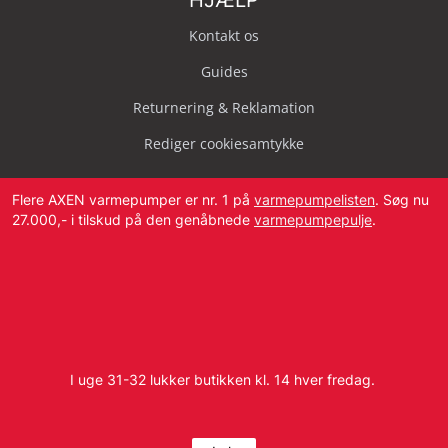
HJÆLP
Kontakt os
Guides
Returnering & Reklamation
Rediger cookiesamtykke
Flere AXEN varmepumper er nr. 1 på
varmepumpelisten
. Søg nu
27.000,- i tilskud på den genåbnede
varmepumpepulje
.
Svendborg Landevej 42, 5874 Hesselager
Tlf:
4087 2222
I uge 31-32 lukker butikken kl. 14 hver fredag.
E-mail:
info@dbvvs.dk
CVR: 38773321