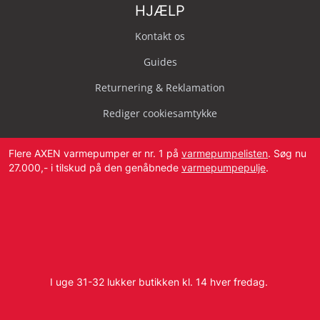
HJÆLP
Kontakt os
Guides
Returnering & Reklamation
Rediger cookiesamtykke
Flere AXEN varmepumper er nr. 1 på
varmepumpelisten
. Søg nu
27.000,- i tilskud på den genåbnede
varmepumpepulje
.
Svendborg Landevej 42, 5874 Hesselager
Tlf:
4087 2222
I uge 31-32 lukker butikken kl. 14 hver fredag.
E-mail:
info@dbvvs.dk
CVR: 38773321