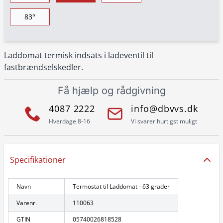
83°
Laddomat termisk indsats i ladeventil til
fastbrændselskedler.
Få hjælp og rådgivning
4087 2222
info@dbvvs.dk
Hverdage 8-16
Vi svarer hurtigst muligt
Specifikationer
Navn
Termostat til Laddomat - 63 grader
Varenr.
110063
GTIN
05740026818528