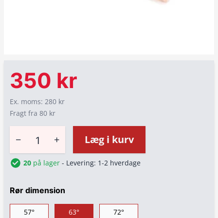
350 kr
Ex. moms: 280 kr
Fragt fra 80 kr
−
+
Læg i kurv
20
på lager
- Levering: 1-2 hverdage
Rør dimension
57°
63°
72°