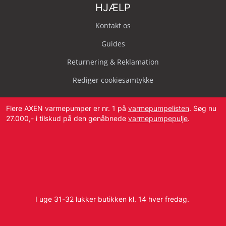
HJÆLP
Kontakt os
Guides
Returnering & Reklamation
Rediger cookiesamtykke
Flere AXEN varmepumper er nr. 1 på
varmepumpelisten
. Søg nu
27.000,- i tilskud på den genåbnede
varmepumpepulje
.
Svendborg Landevej 42, 5874 Hesselager
Tlf:
4087 2222
I uge 31-32 lukker butikken kl. 14 hver fredag.
E-mail:
info@dbvvs.dk
CVR: 38773321