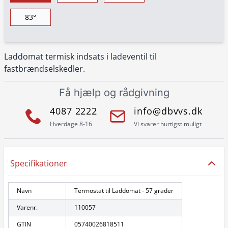
83°
Laddomat termisk indsats i ladeventil til
fastbrændselskedler.
Få hjælp og rådgivning
4087 2222
info@dbvvs.dk
Hverdage 8-16
Vi svarer hurtigst muligt
Specifikationer
Navn
Termostat til Laddomat - 57 grader
Varenr.
110057
GTIN
05740026818511