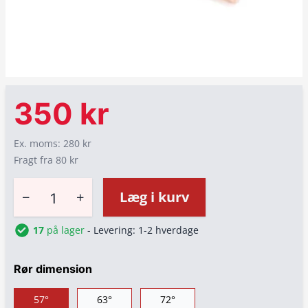
350 kr
Ex. moms: 280 kr
Fragt fra 80 kr
−
+
Læg i kurv
17
på lager
- Levering: 1-2 hverdage
Rør dimension
57°
63°
72°