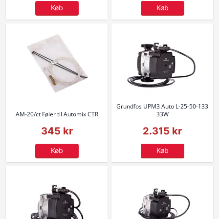
Køb
Køb
Grundfos UPM3 Auto L-25-50-133
AM-20/ct Føler til Automix CTR
33W
345 kr
2.315 kr
Køb
Køb