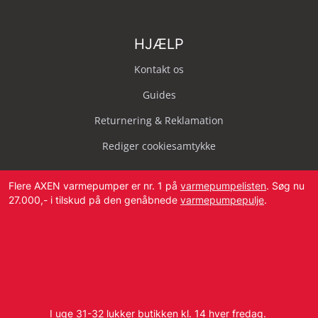
HJÆLP
Kontakt os
Guides
Returnering & Reklamation
Rediger cookiesamtykke
Flere AXEN varmepumper er nr. 1 på
varmepumpelisten
. Søg nu
27.000,- i tilskud på den genåbnede
varmepumpepulje
.
Svendborg Landevej 42, 5874 Hesselager
Tlf:
4087 2222
I uge 31-32 lukker butikken kl. 14 hver fredag.