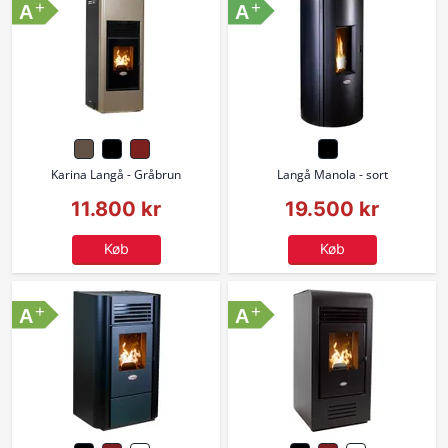
+
+
A
A
Karina Langå - Gråbrun
Langå Manola - sort
11.800 kr
19.500 kr
Køb
Køb
+
+
A
A