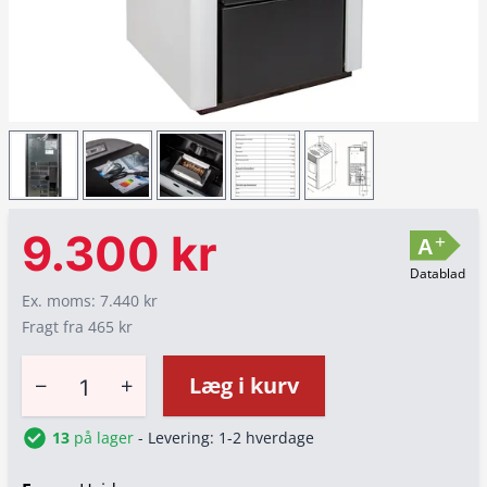
9.300 kr
+
A
Datablad
Ex. moms: 7.440 kr
Fragt fra 465 kr
−
+
Læg i kurv
13
på lager
- Levering: 1-2 hverdage