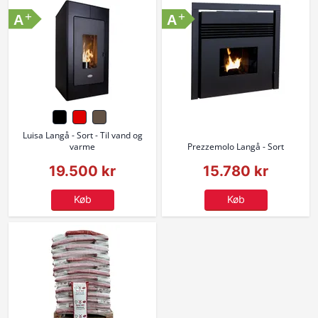
+
+
A
A
Luisa Langå - Sort - Til vand og
varme
Prezzemolo Langå - Sort
19.500 kr
15.780 kr
Køb
Køb