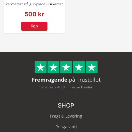
Varmefast stålgulvplade - Firkantet
500 kr
Køb
Fremragende
på Trustpilot
Se vores 2.400+ tilfredse kunder
SHOP
Fragt & Levering
Prisgaranti