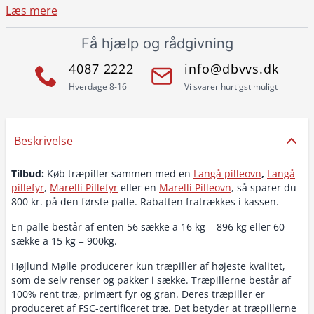
Læs mere
Få hjælp og rådgivning
4087 2222
info@dbvvs.dk
Hverdage 8-16
Vi svarer hurtigst muligt
Beskrivelse
Tilbud:
Køb træpiller sammen med en
Langå pilleovn
,
Langå
pillefyr
,
Marelli Pillefyr
eller en
Marelli Pilleovn
, så sparer du
800 kr. på den første palle. Rabatten fratrækkes i kassen.
En palle består af enten 56 sække a 16 kg = 896 kg eller 60
sække a 15 kg = 900kg.
Højlund Mølle producerer kun træpiller af højeste kvalitet,
som de selv renser og pakker i sække. Træpillerne består af
100% rent træ, primært fyr og gran. Deres træpiller er
produceret af FSC-certificeret træ. Det betyder at træpillerne