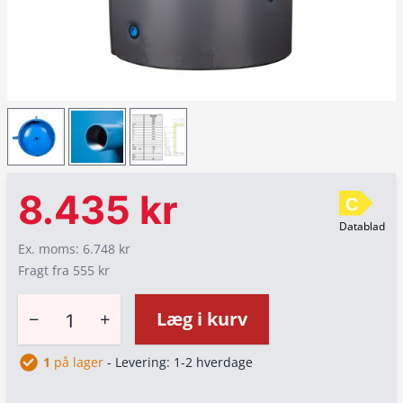
8.435 kr
C
Datablad
Ex. moms: 6.748 kr
Fragt fra 555 kr
−
+
Læg i kurv
1
på lager
- Levering: 1-2 hverdage