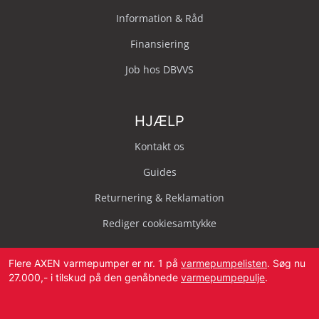
Information & Råd
Finansiering
Job hos DBVVS
HJÆLP
Kontakt os
Guides
Returnering & Reklamation
Rediger cookiesamtykke
Flere AXEN varmepumper er nr. 1 på
varmepumpelisten
. Søg nu
27.000,- i tilskud på den genåbnede
varmepumpepulje
.