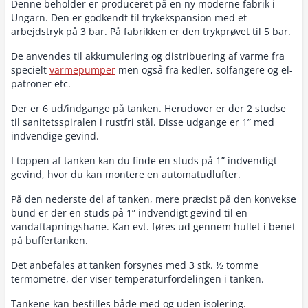
Denne beholder er produceret på en ny moderne fabrik i
Ungarn. Den er godkendt til trykekspansion med et
arbejdstryk på 3 bar. På fabrikken er den trykprøvet til 5 bar.
De anvendes til akkumulering og distribuering af varme fra
specielt
varmepumper
men også fra kedler, solfangere og el-
patroner etc.
Der er 6 ud/indgange på tanken. Herudover er der 2 studse
til sanitetsspiralen i rustfri stål. Disse udgange er 1” med
indvendige gevind.
I toppen af tanken kan du finde en studs på 1” indvendigt
gevind, hvor du kan montere en automatudlufter.
På den nederste del af tanken, mere præcist på den konvekse
bund er der en studs på 1” indvendigt gevind til en
vandaftapningshane. Kan evt. føres ud gennem hullet i benet
på buffertanken.
Det anbefales at tanken forsynes med 3 stk. ½ tomme
termometre, der viser temperaturfordelingen i tanken.
Tankene kan bestilles både med og uden isolering.