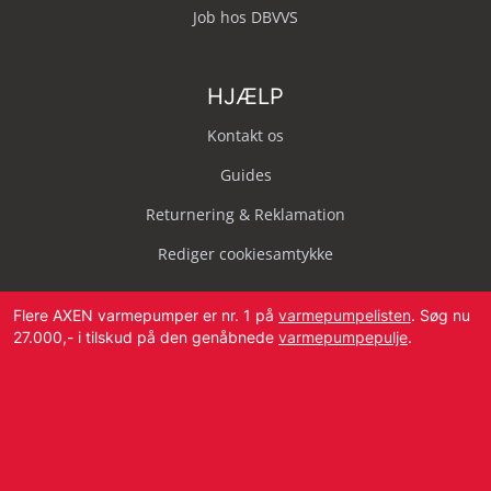
Job hos DBVVS
HJÆLP
Kontakt os
Guides
Returnering & Reklamation
Rediger cookiesamtykke
Flere AXEN varmepumper er nr. 1 på
varmepumpelisten
. Søg nu
27.000,- i tilskud på den genåbnede
varmepumpepulje
.
Svendborg Landevej 42, 5874 Hesselager