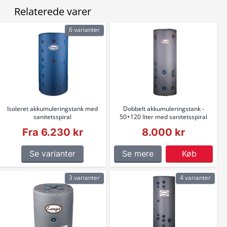
Relaterede varer
6 varianter
Isoleret akkumuleringstank med
Dobbelt akkumuleringstank -
sanitetsspiral
50+120 liter med sanitetsspiral
Fra 6.230 kr
8.000 kr
Se varianter
Se mere
Køb
3 varianter
4 varianter