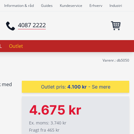
Information & råd
Guides
Kundeservice
Erhverv
Industri
4087 2222
L
Outlet
Varenr.: db5050
k med
Outlet pris:
4.100 kr
- Se mere
4.675 kr
Ex. moms: 3.740 kr
Fragt fra 465 kr