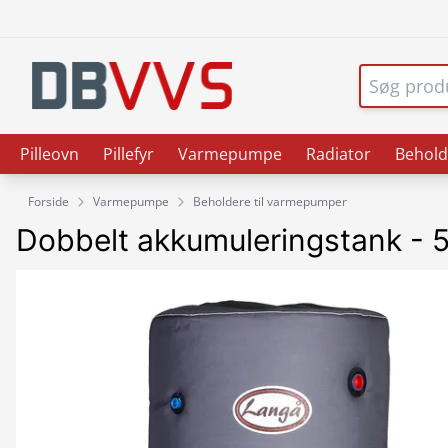
Pilleovn
Pillefyr
Varmepumpe
Radiator
Behold
Forside
Varmepumpe
Beholdere til varmepumper
Dobbelt akkumuleringstank - 5