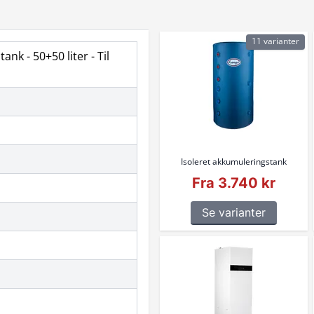
11 varianter
nk - 50+50 liter - Til
Isoleret akkumuleringstank
Fra 3.740 kr
Se varianter