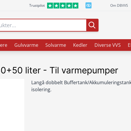
Trustpilot
Om DBVVS
ere
Gulvvarme
Solvarme
Kedler
Diverse VVS
E
0+50 liter - Til varmepumper
Langå dobbelt Buffertank/Akkumuleringstan
isolering.