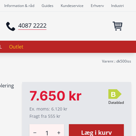
Information & råd
Guides
Kundeservice
Erhverv
Industri
4087 2222
L
Outlet
Varenr.: dk500iss
lering
7.650 kr
B
Datablad
Ex. moms: 6.120 kr
Fragt fra 555 kr
−
+
Læg i kurv