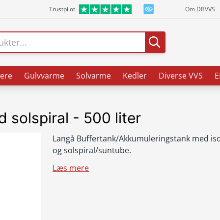
Trustpilot
Om DBVVS
ere
Gulvvarme
Solvarme
Kedler
Diverse VVS
E
solspiral - 500 liter
Langå Buffertank/Akkumuleringstank med iso
og solspiral/suntube.
Læs mere