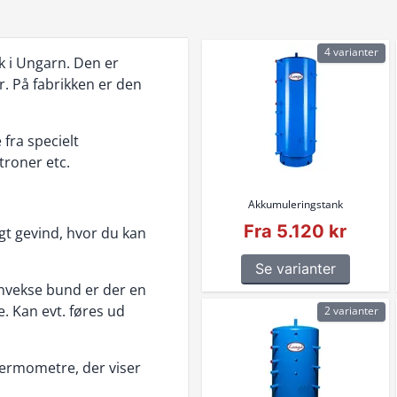
4 varianter
 i Ungarn. Den er
r. På fabrikken er den
fra specielt
troner etc.
Akkumuleringstank
Fra 5.120 kr
gt gevind, hvor du kan
Se varianter
onvekse bund er der en
. Kan evt. føres ud
2 varianter
termometre, der viser