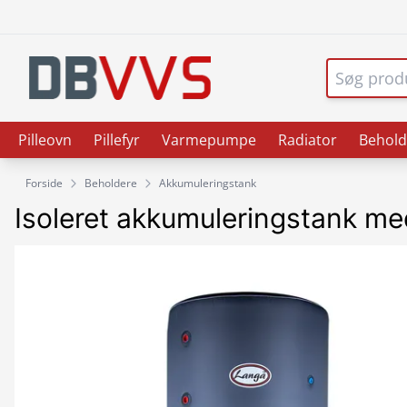
Pilleovn
Pillefyr
Varmepumpe
Radiator
Behold
Forside
Beholdere
Akkumuleringstank
Isoleret akkumuleringstank med 