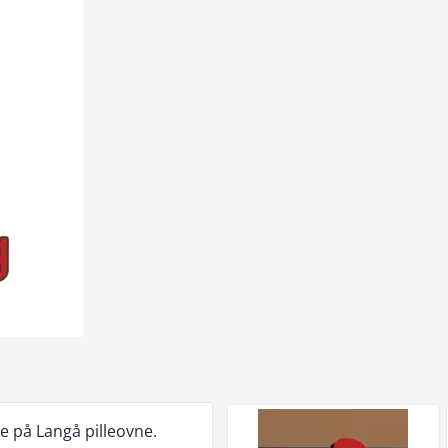
ce på Langå pilleovne.