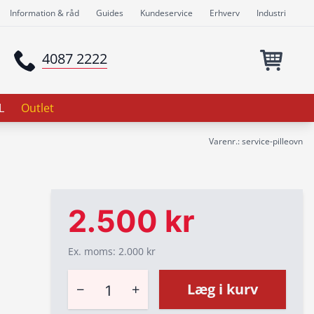
Information & råd
Guides
Kundeservice
Erhverv
Industri
4087 2222
L
Outlet
Varenr.: service-pilleovn
2.500 kr
Ex. moms: 2.000 kr
−
+
Læg i kurv