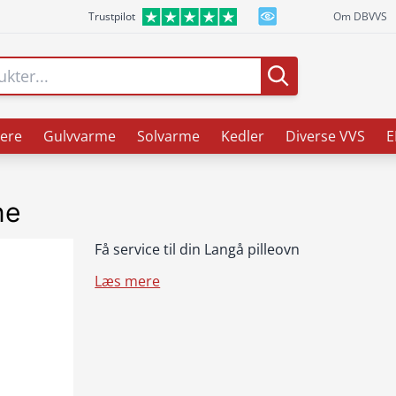
Trustpilot
Om DBVVS
ere
Gulvvarme
Solvarme
Kedler
Diverse VVS
E
ne
Få service til din Langå pilleovn
Læs mere