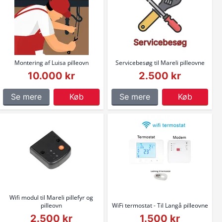
Montering af Luisa pilleovn
Servicebesøg til Mareli pilleovne
10.000 kr
2.500 kr
Se mere
Køb
Se mere
Køb
Wifi modul til Mareli pillefyr og
pilleovn
WiFi termostat - Til Langå pilleovne
2.500 kr
1.500 kr