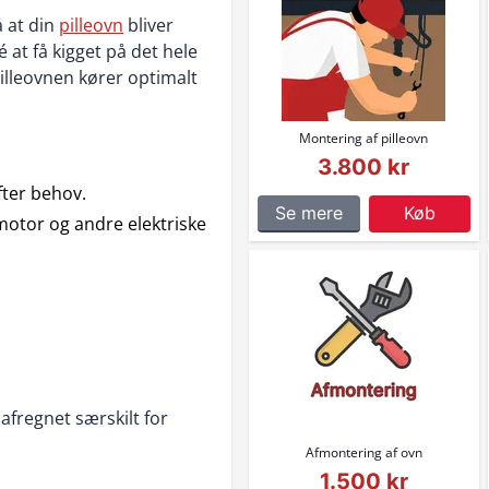
å at din
pilleovn
bliver
 at få kigget på det hele
illeovnen kører optimalt
Montering af pilleovn
3.800 kr
fter behov.
Se mere
Køb
motor og andre elektriske
 afregnet særskilt for
Afmontering af ovn
1.500 kr