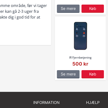
 samme område, før vi tager
Se mere
Køb
der kan gå 2-3 uger fra
akte dig i god tid for at
IR Fjernbetjening
500 kr
Se mere
Køb
INFORMATION
HJÆLP