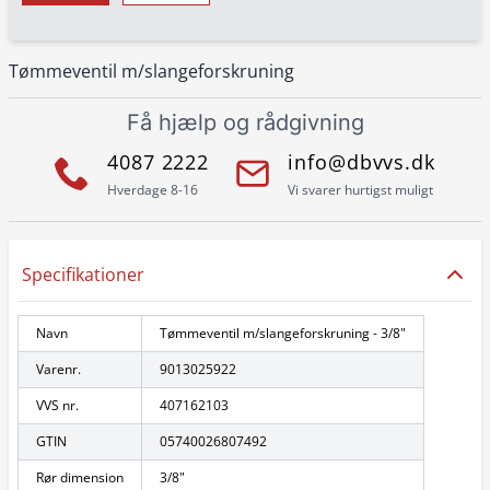
Tømmeventil m/slangeforskruning
Få hjælp og rådgivning
4087 2222
info@dbvvs.dk
Hverdage 8-16
Vi svarer hurtigst muligt
Specifikationer
Navn
Tømmeventil m/slangeforskruning - 3/8"
Varenr.
9013025922
VVS nr.
407162103
GTIN
05740026807492
Rør dimension
3/8"