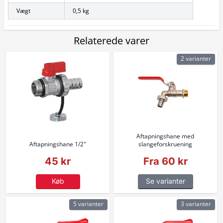
Vægt
0,5 kg
Relaterede varer
2 varianter
Aftapningshane med
Aftapningshane 1/2"
slangeforskruening
45 kr
Fra 60 kr
Køb
Se varianter
5 varianter
3 varianter