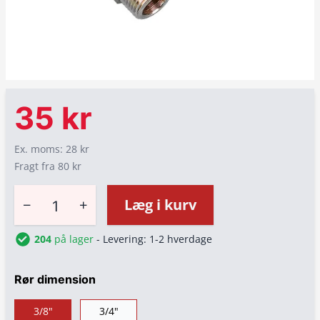
35 kr
Ex. moms: 28 kr
Fragt fra 80 kr
−
+
Læg i kurv
204
på lager
- Levering: 1-2 hverdage
Rør dimension
3/8"
3/4"