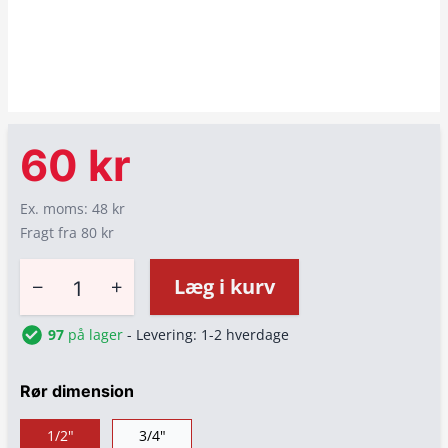
60 kr
Ex. moms: 48 kr
Fragt fra 80 kr
−
+
Læg i kurv
97
på lager
- Levering: 1-2 hverdage
Rør dimension
1/2"
3/4"