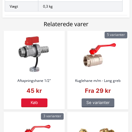
Vægt
0,3 kg
Relaterede varer
5 varianter
Aftapningshane 1/2"
Kuglehane m/m - Lang greb
45 kr
Fra 29 kr
Køb
Se varianter
3 varianter