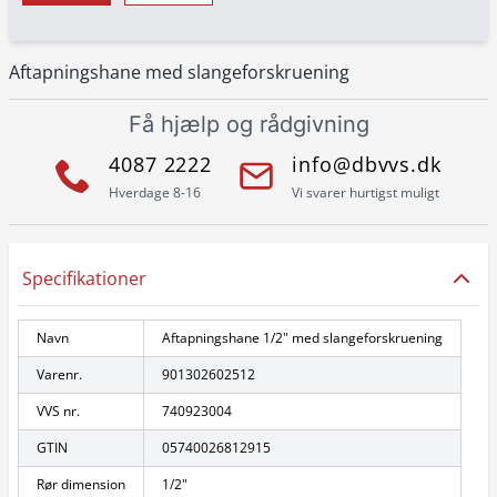
Aftapningshane med slangeforskruening
Få hjælp og rådgivning
4087 2222
info@dbvvs.dk
Hverdage 8-16
Vi svarer hurtigst muligt
Specifikationer
Navn
Aftapningshane 1/2" med slangeforskruening
Varenr.
901302602512
VVS nr.
740923004
GTIN
05740026812915
Rør dimension
1/2"