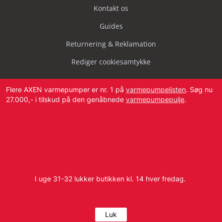
Kontakt os
Guides
Returnering & Reklamation
Rediger cookiesamtykke
Flere AXEN varmepumper er nr. 1 på
varmepumpelisten
. Søg nu
27.000,- i tilskud på den genåbnede
varmepumpepulje
.
Svendborg Landevej 42, 5874 Hesselager
Tlf:
4087 2222
I uge 31-32 lukker butikken kl. 14 hver fredag.
E-mail:
info@dbvvs.dk
CVR: 38773321
Luk