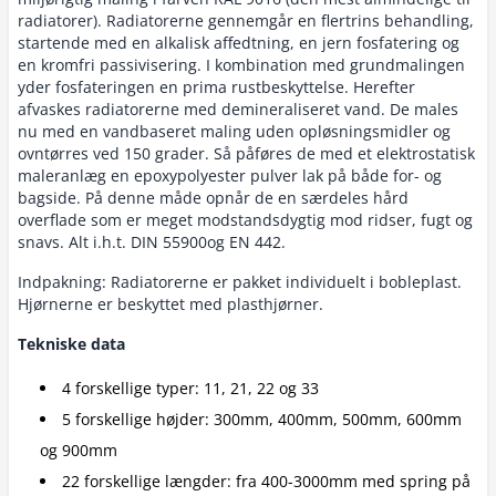
radiatorer). Radiatorerne gennemgår en flertrins behandling,
startende med en alkalisk affedtning, en jern fosfatering og
en kromfri passivisering. I kombination med grundmalingen
yder fosfateringen en prima rustbeskyttelse. Herefter
afvaskes radiatorerne med demineraliseret vand. De males
nu med en vandbaseret maling uden opløsningsmidler og
ovntørres ved 150 grader. Så påføres de med et elektrostatisk
maleranlæg en epoxypolyester pulver lak på både for- og
bagside. På denne måde opnår de en særdeles hård
overflade som er meget modstandsdygtig mod ridser, fugt og
snavs. Alt i.h.t. DIN 55900og EN 442.
Indpakning: Radiatorerne er pakket individuelt i bobleplast.
Hjørnerne er beskyttet med plasthjørner.
Tekniske data
4 forskellige typer: 11, 21, 22 og 33
5 forskellige højder: 300mm, 400mm, 500mm, 600mm
og 900mm
22 forskellige længder: fra 400-3000mm med spring på