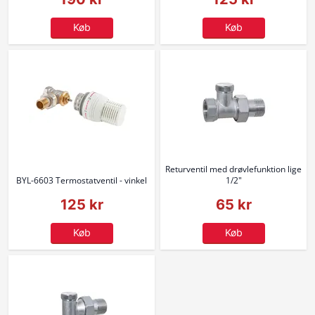
Køb
Køb
Returventil med drøvlefunktion lige
BYL-6603 Termostatventil - vinkel
1/2"
125 kr
65 kr
Køb
Køb