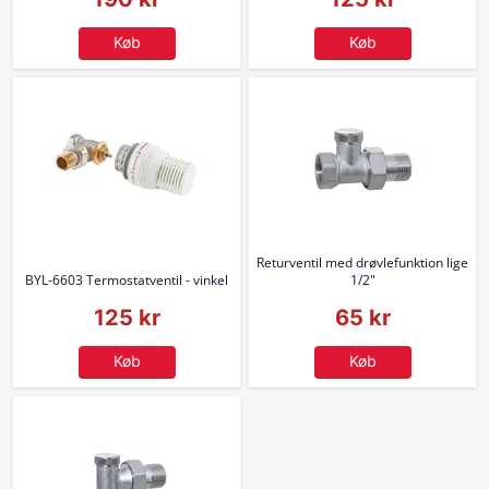
Køb
Køb
Returventil med drøvlefunktion lige
BYL-6603 Termostatventil - vinkel
1/2"
125 kr
65 kr
Køb
Køb