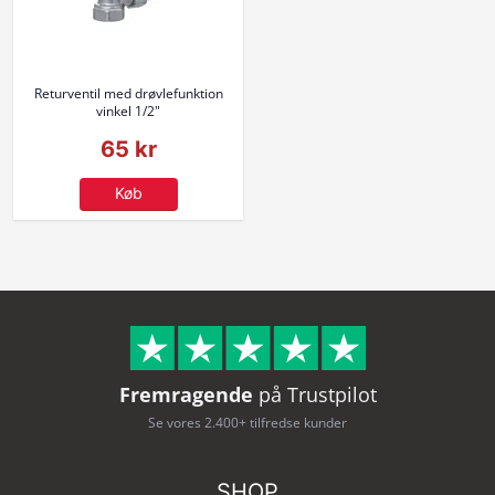
Returventil med drøvlefunktion
vinkel 1/2"
65 kr
Køb
Fremragende
på Trustpilot
Se vores 2.400+ tilfredse kunder
SHOP