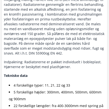
radiatorer). Radiatorerne gennemgår en flertrins behandling,
startende med en alkalisk affedtning, en jern fosfatering og
en kromfri passivisering. I kombination med grundmalingen
yder fosfateringen en prima rustbeskyttelse. Herefter
afvaskes radiatorerne med demineraliseret vand. De males
nu med en vandbaseret maling uden opløsningsmidler og
ovntørres ved 150 grader. Så påføres de med et elektrostatisk
maleranlæg en epoxypolyester pulver lak på både for- og
bagside. På denne måde opnår de en særdeles hård
overflade som er meget modstandsdygtig mod ridser, fugt og
snavs. Alt i.h.t. DIN 55900og EN 442.
Indpakning: Radiatorerne er pakket individuelt i bobleplast.
Hjørnerne er beskyttet med plasthjørner.
Tekniske data
4 forskellige typer: 11, 21, 22 og 33
5 forskellige højder: 300mm, 400mm, 500mm, 600mm
og 900mm
22 forskellige længder: fra 400-3000mm med spring på