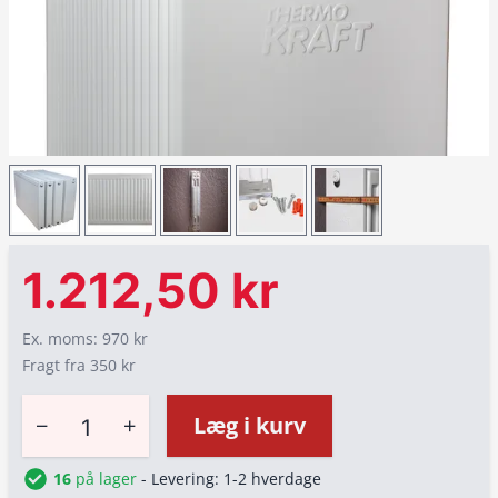
1.212,50 kr
Ex. moms: 970 kr
Fragt fra 350 kr
−
+
Læg i kurv
16
på lager
- Levering: 1-2 hverdage