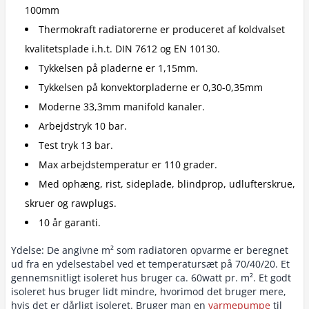
100mm
Thermokraft radiatorerne er produceret af koldvalset
kvalitetsplade i.h.t. DIN 7612 og EN 10130.
Tykkelsen på pladerne er 1,15mm.
Tykkelsen på konvektorpladerne er 0,30-0,35mm
Moderne 33,3mm manifold kanaler.
Arbejdstryk 10 bar.
Test tryk 13 bar.
Max arbejdstemperatur er 110 grader.
Med ophæng, rist, sideplade, blindprop, udlufterskrue,
skruer og rawplugs.
10 år garanti.
Ydelse: De angivne m² som radiatoren opvarme er beregnet
ud fra en ydelsestabel ved et temperatursæt på 70/40/20. Et
gennemsnitligt isoleret hus bruger ca. 60watt pr. m². Et godt
isoleret hus bruger lidt mindre, hvorimod det bruger mere,
hvis det er dårligt isoleret. Bruger man en
varmepumpe
til