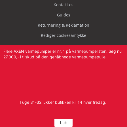
Kontakt os
Guides
Returnering & Reklamation
Rediger cookiesamtykke
Flere AXEN varmepumper er nr. 1 på
varmepumpelisten
. Søg nu
27.000,- i tilskud på den genåbnede
varmepumpepulje
.
Svendborg Landevej 42, 5874 Hesselager
Tlf:
4087 2222
I uge 31-32 lukker butikken kl. 14 hver fredag.
E-mail:
info@dbvvs.dk
CVR: 38773321
Luk