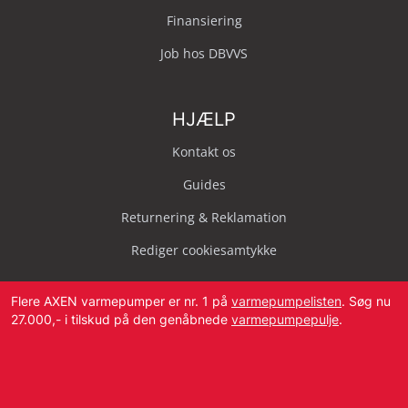
Finansiering
Job hos DBVVS
HJÆLP
Kontakt os
Guides
Returnering & Reklamation
Rediger cookiesamtykke
Flere AXEN varmepumper er nr. 1 på
varmepumpelisten
. Søg nu
27.000,- i tilskud på den genåbnede
varmepumpepulje
.