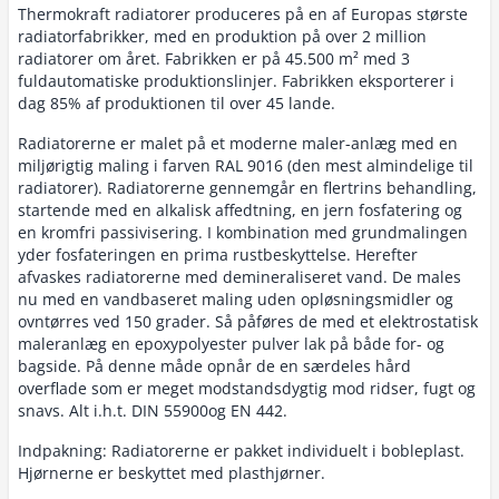
Thermokraft radiatorer produceres på en af Europas største
radiatorfabrikker, med en produktion på over 2 million
radiatorer om året. Fabrikken er på 45.500 m² med 3
fuldautomatiske produktionslinjer. Fabrikken eksporterer i
dag 85% af produktionen til over 45 lande.
Radiatorerne er malet på et moderne maler-anlæg med en
miljørigtig maling i farven RAL 9016 (den mest almindelige til
radiatorer). Radiatorerne gennemgår en flertrins behandling,
startende med en alkalisk affedtning, en jern fosfatering og
en kromfri passivisering. I kombination med grundmalingen
yder fosfateringen en prima rustbeskyttelse. Herefter
afvaskes radiatorerne med demineraliseret vand. De males
nu med en vandbaseret maling uden opløsningsmidler og
ovntørres ved 150 grader. Så påføres de med et elektrostatisk
maleranlæg en epoxypolyester pulver lak på både for- og
bagside. På denne måde opnår de en særdeles hård
overflade som er meget modstandsdygtig mod ridser, fugt og
snavs. Alt i.h.t. DIN 55900og EN 442.
Indpakning: Radiatorerne er pakket individuelt i bobleplast.
Hjørnerne er beskyttet med plasthjørner.