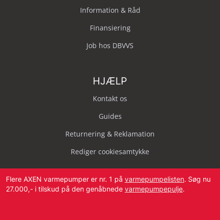
Information & Råd
Finansiering
Job hos DBVVS
HJÆLP
Kontakt os
Guides
Returnering & Reklamation
Rediger cookiesamtykke
Flere AXEN varmepumper er nr. 1 på
varmepumpelisten
. Søg nu
27.000,- i tilskud på den genåbnede
varmepumpepulje
.