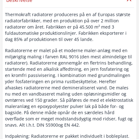
Beskrivelse
Thermokraft radiatorer produceres på en af Europas største
radiatorfabrikker, med en produktion på over 2 million
radiatorer om året. Fabrikken er på 45.500 m² med 3
fuldautomatiske produktionslinjer. Fabrikken eksporterer i
dag 85% af produktionen til over 45 lande.
Radiatorerne er malet på et moderne maler-anlæg med en
miljørigtig maling i farven RAL 9016 (den mest almindelige til
radiatorer). Radiatorerne gennemgår en flertrins behandling,
startende med en alkalisk affedtning, en jern fosfatering og
en kromfri passivisering. I kombination med grundmalingen
yder fosfateringen en prima rustbeskyttelse. Herefter
afvaskes radiatorerne med demineraliseret vand. De males
nu med en vandbaseret maling uden opløsningsmidler og
ovntørres ved 150 grader. Så påføres de med et elektrostatisk
maleranlæg en epoxypolyester pulver lak på både for- og
bagside. På denne måde opnår de en særdeles hård
overflade som er meget modstandsdygtig mod ridser, fugt og
snavs. Alt i.h.t. DIN 55900og EN 442.
Indpakning: Radiatorerne er pakket individuelt i bobleplast.