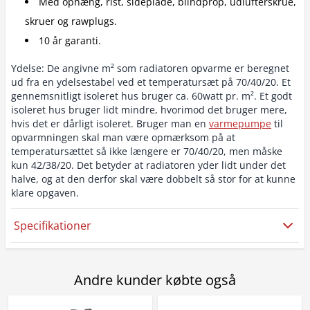
Med ophæng, rist, sideplade, blindprop, udlufterskrue,
skruer og rawplugs.
10 år garanti.
Ydelse: De angivne m² som radiatoren opvarme er beregnet
ud fra en ydelsestabel ved et temperatursæt på 70/40/20. Et
gennemsnitligt isoleret hus bruger ca. 60watt pr. m². Et godt
isoleret hus bruger lidt mindre, hvorimod det bruger mere,
hvis det er dårligt isoleret. Bruger man en
varmepumpe
til
opvarmningen skal man være opmærksom på at
temperatursættet så ikke længere er 70/40/20, men måske
kun 42/38/20. Det betyder at radiatoren yder lidt under det
halve, og at den derfor skal være dobbelt så stor for at kunne
klare opgaven.
Specifikationer
Andre kunder købte også