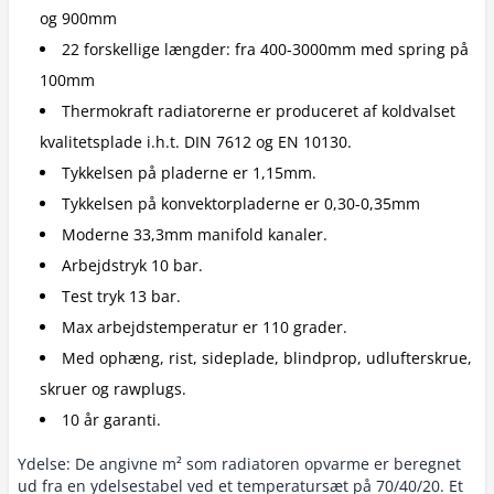
og 900mm
22 forskellige længder: fra 400-3000mm med spring på
100mm
Thermokraft radiatorerne er produceret af koldvalset
kvalitetsplade i.h.t. DIN 7612 og EN 10130.
Tykkelsen på pladerne er 1,15mm.
Tykkelsen på konvektorpladerne er 0,30-0,35mm
Moderne 33,3mm manifold kanaler.
Arbejdstryk 10 bar.
Test tryk 13 bar.
Max arbejdstemperatur er 110 grader.
Med ophæng, rist, sideplade, blindprop, udlufterskrue,
skruer og rawplugs.
10 år garanti.
Ydelse: De angivne m² som radiatoren opvarme er beregnet
ud fra en ydelsestabel ved et temperatursæt på 70/40/20. Et