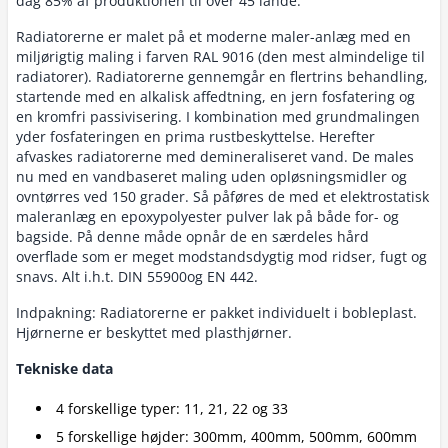
dag 85% af produktionen til over 45 lande.
Radiatorerne er malet på et moderne maler-anlæg med en
miljørigtig maling i farven RAL 9016 (den mest almindelige til
radiatorer). Radiatorerne gennemgår en flertrins behandling,
startende med en alkalisk affedtning, en jern fosfatering og
en kromfri passivisering. I kombination med grundmalingen
yder fosfateringen en prima rustbeskyttelse. Herefter
afvaskes radiatorerne med demineraliseret vand. De males
nu med en vandbaseret maling uden opløsningsmidler og
ovntørres ved 150 grader. Så påføres de med et elektrostatisk
maleranlæg en epoxypolyester pulver lak på både for- og
bagside. På denne måde opnår de en særdeles hård
overflade som er meget modstandsdygtig mod ridser, fugt og
snavs. Alt i.h.t. DIN 55900og EN 442.
Indpakning: Radiatorerne er pakket individuelt i bobleplast.
Hjørnerne er beskyttet med plasthjørner.
Tekniske data
4 forskellige typer: 11, 21, 22 og 33
5 forskellige højder: 300mm, 400mm, 500mm, 600mm