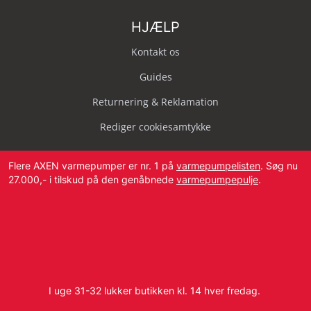
HJÆLP
Kontakt os
Guides
Returnering & Reklamation
Rediger cookiesamtykke
Flere AXEN varmepumper er nr. 1 på
varmepumpelisten
. Søg nu
27.000,- i tilskud på den genåbnede
varmepumpepulje
.
Svendborg Landevej 42, 5874 Hesselager
Tlf:
4087 2222
I uge 31-32 lukker butikken kl. 14 hver fredag.
E-mail:
info@dbvvs.dk