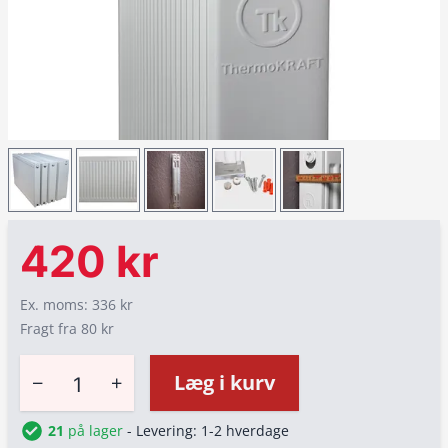
420 kr
Ex. moms: 336 kr
Fragt fra 80 kr
−
+
Læg i kurv
21
på lager
- Levering: 1-2 hverdage