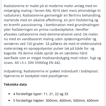
Radiatorerne er malet på et moderne maler-anlæg med en
miljørigtig maling i farven RAL 9016 (den mest almindelige til
radiatorer). Radiatorerne gennemgår en flertrins behandling,
startende med en alkalisk affedtning, en jern fosfatering og
en kromfri passivisering. I kombination med grundmalingen
yder fosfateringen en prima rustbeskyttelse. Herefter
afvaskes radiatorerne med demineraliseret vand. De males
nu med en vandbaseret maling uden opløsningsmidler og
ovntørres ved 150 grader. Så påføres de med et elektrostatisk
maleranlæg en epoxypolyester pulver lak på både for- og
bagside. På denne måde opnår de en særdeles hård
overflade som er meget modstandsdygtig mod ridser, fugt og
snavs. Alt i.h.t. DIN 55900og EN 442.
Indpakning: Radiatorerne er pakket individuelt i bobleplast.
Hjørnerne er beskyttet med plasthjørner.
Tekniske data
4 forskellige typer: 11, 21, 22 og 33
5 forskellige højder: 300mm, 400mm, 500mm, 600mm