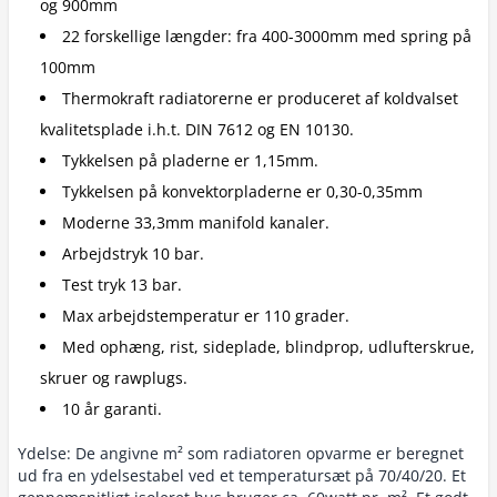
og 900mm
22 forskellige længder: fra 400-3000mm med spring på
100mm
Thermokraft radiatorerne er produceret af koldvalset
kvalitetsplade i.h.t. DIN 7612 og EN 10130.
Tykkelsen på pladerne er 1,15mm.
Tykkelsen på konvektorpladerne er 0,30-0,35mm
Moderne 33,3mm manifold kanaler.
Arbejdstryk 10 bar.
Test tryk 13 bar.
Max arbejdstemperatur er 110 grader.
Med ophæng, rist, sideplade, blindprop, udlufterskrue,
skruer og rawplugs.
10 år garanti.
Ydelse: De angivne m² som radiatoren opvarme er beregnet
ud fra en ydelsestabel ved et temperatursæt på 70/40/20. Et