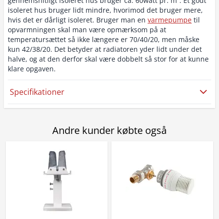
gennemsnitligt isoleret hus bruger ca. 60watt pr. m². Et godt
isoleret hus bruger lidt mindre, hvorimod det bruger mere,
hvis det er dårligt isoleret. Bruger man en
varmepumpe
til
opvarmningen skal man være opmærksom på at
temperatursættet så ikke længere er 70/40/20, men måske
kun 42/38/20. Det betyder at radiatoren yder lidt under det
halve, og at den derfor skal være dobbelt så stor for at kunne
klare opgaven.
Specifikationer
Andre kunder købte også