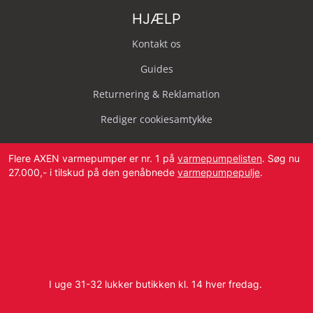
HJÆLP
Kontakt os
Guides
Returnering & Reklamation
Rediger cookiesamtykke
Flere AXEN varmepumper er nr. 1 på
varmepumpelisten
. Søg nu
27.000,- i tilskud på den genåbnede
varmepumpepulje
.
Svendborg Landevej 42, 5874 Hesselager
Tlf:
4087 2222
I uge 31-32 lukker butikken kl. 14 hver fredag.
E-mail:
info@dbvvs.dk
CVR: 38773321