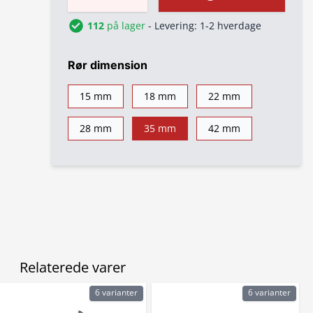
112
på lager
- Levering: 1-2 hverdage
Rør dimension
15 mm
18 mm
22 mm
28 mm
35 mm
42 mm
Relaterede varer
6 varianter
6 varianter