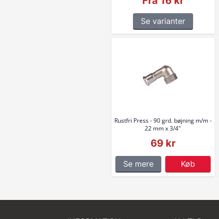
Fra 16 kr
Se varianter
Rustfri Press - 90 grd. bøjning m/m -
22 mm x 3/4"
69 kr
Se mere
Køb