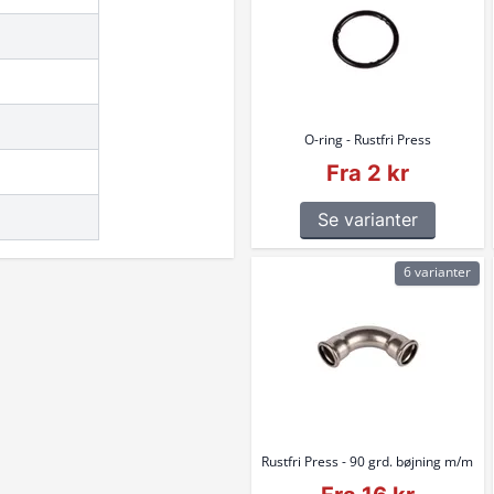
O-ring - Rustfri Press
Fra 2 kr
Se varianter
6 varianter
Rustfri Press - 90 grd. bøjning m/m