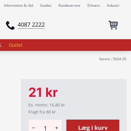
Information & råd
Guides
Kundeservice
Erhverv
Industri
4087 2222
L
Outlet
Varenr.: 5024-35
21 kr
Ex. moms: 16,80 kr
Fragt fra 80 kr
−
+
Læg i kurv