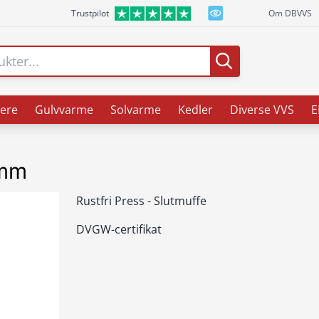
Trustpilot
Om DBVVS
ere
Gulvvarme
Solvarme
Kedler
Diverse VVS
E
 mm
Rustfri Press - Slutmuffe
DVGW-certifikat