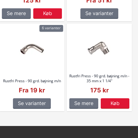
125 kr
Fra 51 kr
Se mere
Køb
Se varianter
6 varianter
Rustfri Press - 90 grd. bøjning m/n -
Rustfri Press - 90 grd. bøjning m/n
35 mm x 1 1/4"
Fra 19 kr
175 kr
Se varianter
Se mere
Køb