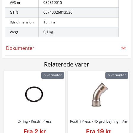
VVS nr.
035819015
GTIN
05740026813530
Rør dimension
15 mm
Vægt
0,1 kg
Dokumenter
Relaterede varer
6 varianter
6 varianter
O-ring - Rustfri Press
Rustfri Press - 45 grd. bøjning m/m
Fra 2 kr
Fra 19 kr