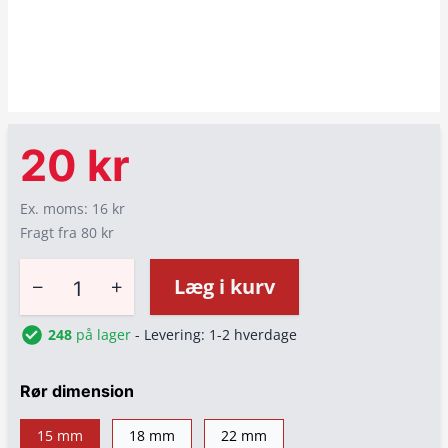
20 kr
Ex. moms: 16 kr
Fragt fra 80 kr
−
+
Læg i kurv
248
på lager
- Levering: 1-2 hverdage
Rør dimension
15 mm
18 mm
22 mm