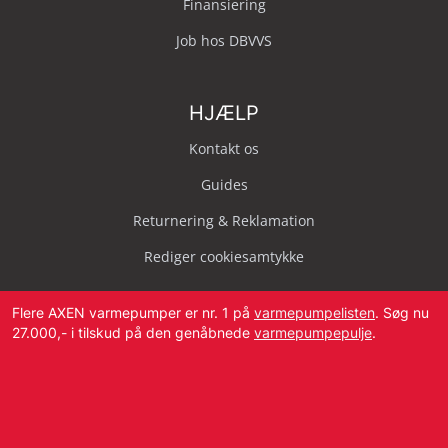
Finansiering
Job hos DBVVS
HJÆLP
Kontakt os
Guides
Returnering & Reklamation
Rediger cookiesamtykke
Flere AXEN varmepumper er nr. 1 på
varmepumpelisten
. Søg nu
27.000,- i tilskud på den genåbnede
varmepumpepulje
.