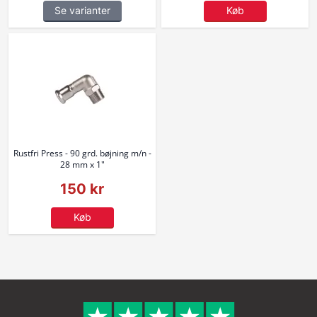
Se varianter
Køb
Rustfri Press - 90 grd. bøjning m/n -
28 mm x 1"
150 kr
Køb