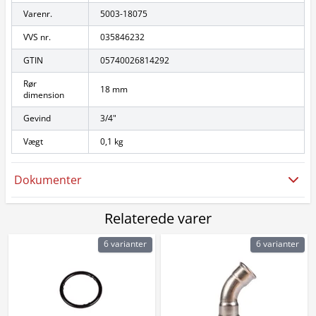
Varenr.
5003-18075
VVS nr.
035846232
GTIN
05740026814292
Rør
18 mm
dimension
Gevind
3/4"
Vægt
0,1 kg
Dokumenter
Relaterede varer
6 varianter
6 varianter