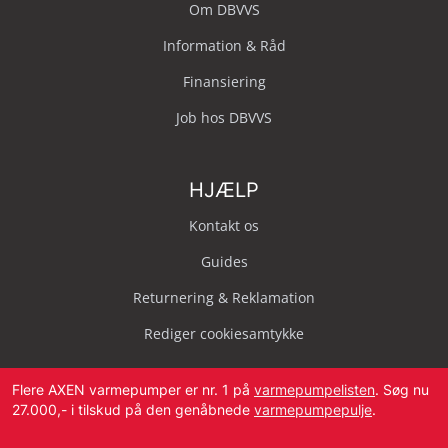
Om DBVVS
Information & Råd
Finansiering
Job hos DBVVS
HJÆLP
Kontakt os
Guides
Returnering & Reklamation
Rediger cookiesamtykke
Flere AXEN varmepumper er nr. 1 på
varmepumpelisten
. Søg nu
27.000,- i tilskud på den genåbnede
varmepumpepulje
.