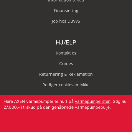
Finansiering
Job hos DBVVS
HJÆLP
Kontakt os
Guides
Returnering & Reklamation
Rediger cookiesamtykke
Flere AXEN varmepumper er nr. 1 på
varmepumpelisten
. Søg nu
27.000,- i tilskud på den genåbnede
varmepumpepulje
.