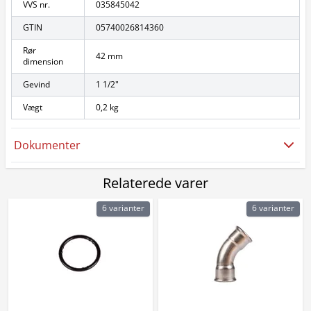
VVS nr.
035845042
GTIN
05740026814360
Rør
42 mm
dimension
Gevind
1 1/2"
Vægt
0,2 kg
Dokumenter
Relaterede varer
6 varianter
6 varianter