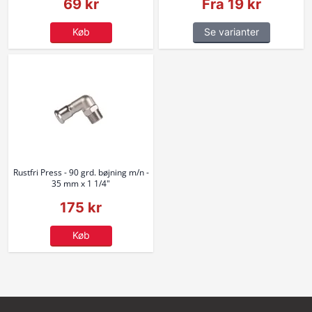
69 kr
Fra 19 kr
Køb
Se varianter
Rustfri Press - 90 grd. bøjning m/n -
35 mm x 1 1/4"
175 kr
Køb