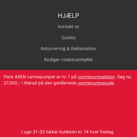
HJÆLP
Kontakt os
Guides
Returnering & Reklamation
Rediger cookiesamtykke
Flere AXEN varmepumper er nr. 1 på
varmepumpelisten
. Søg nu
27.000,- i tilskud på den genåbnede
varmepumpepulje
.
Svendborg Landevej 42, 5874 Hesselager
Tlf:
4087 2222
I uge 31-32 lukker butikken kl. 14 hver fredag.
E-mail:
info@dbvvs.dk