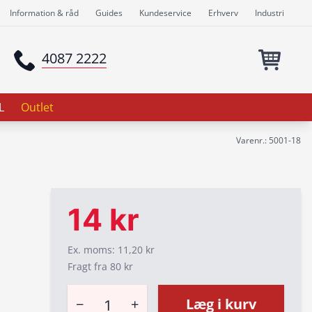
Information & råd
Guides
Kundeservice
Erhverv
Industri
4087 2222
L
Outlet
Varenr.: 5001-18
14 kr
Ex. moms: 11,20 kr
Fragt fra 80 kr
−
+
Læg i kurv