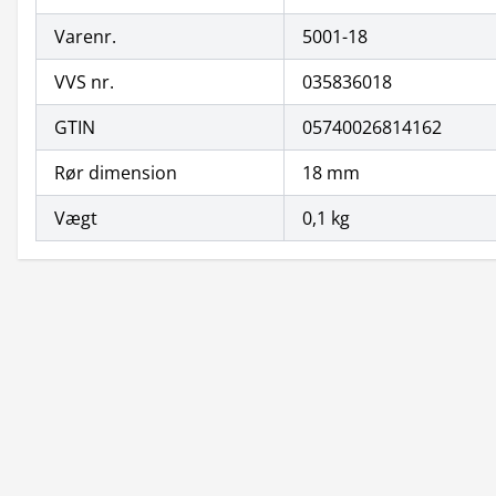
Varenr.
5001-18
VVS nr.
035836018
GTIN
05740026814162
Rør dimension
18 mm
Vægt
0,1 kg