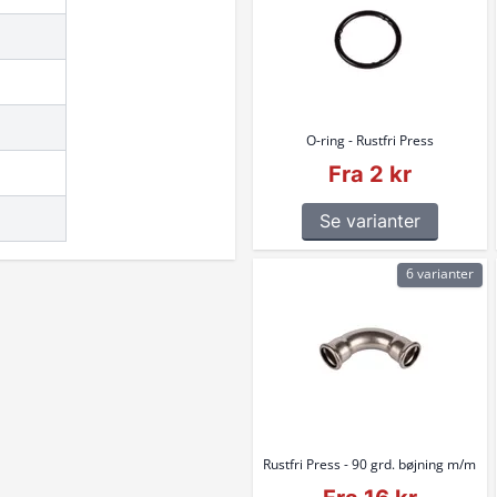
O-ring - Rustfri Press
Fra 2 kr
Se varianter
6 varianter
Rustfri Press - 90 grd. bøjning m/m