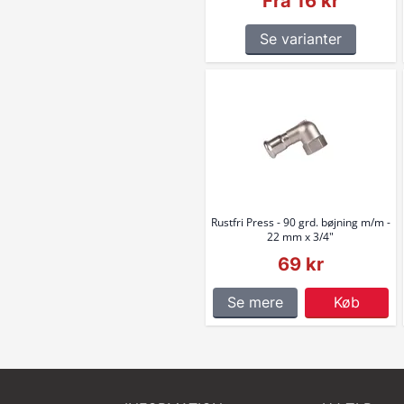
Fra 16 kr
Se varianter
Rustfri Press - 90 grd. bøjning m/m -
22 mm x 3/4"
69 kr
Se mere
Køb