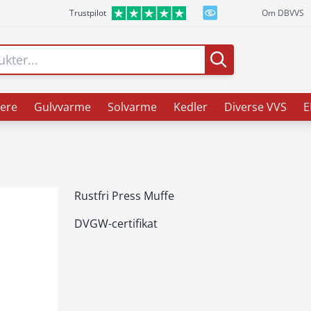
Trustpilot
Om DBVVS
ere
Gulvvarme
Solvarme
Kedler
Diverse VVS
E
Rustfri Press Muffe
DVGW-certifikat