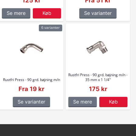
125 kr
Fra 51 kr
Se mere
Køb
Se varianter
6 varianter
Rustfri Press - 90 grd. bøjning m/n -
Rustfri Press - 90 grd. bøjning m/n
35 mm x 1 1/4"
Fra 19 kr
175 kr
Se varianter
Se mere
Køb