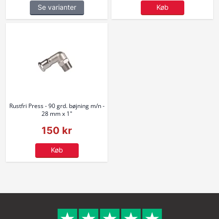
Se varianter
Køb
Rustfri Press - 90 grd. bøjning m/n -
28 mm x 1"
150 kr
Køb