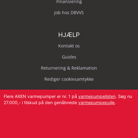
Finansiering
Job hos DBVVS
HJÆLP
Kontakt os
Guides
Returnering & Reklamation
Rediger cookiesamtykke
Flere AXEN varmepumper er nr. 1 på
varmepumpelisten
. Søg nu
27.000,- i tilskud på den genåbnede
varmepumpepulje
.