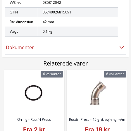
VVS nr.
035812042
GTIN
05740026815091
Rør dimension
42 mm
Vægt
0,1 kg
Dokumenter
Relaterede varer
6 varianter
6 varianter
O-ring - Rustfri Press
Rustfri Press - 45 grd. bøjning m/m
Fra 2 kr
Fra 19 kr