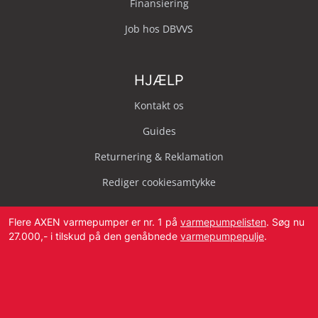
Finansiering
Job hos DBVVS
HJÆLP
Kontakt os
Guides
Returnering & Reklamation
Rediger cookiesamtykke
Flere AXEN varmepumper er nr. 1 på
varmepumpelisten
. Søg nu
27.000,- i tilskud på den genåbnede
varmepumpepulje
.