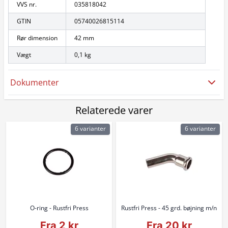
VVS nr.
035818042
GTIN
05740026815114
Rør dimension
42 mm
Vægt
0,1 kg
Dokumenter
Relaterede varer
6 varianter
6 varianter
O-ring - Rustfri Press
Rustfri Press - 45 grd. bøjning m/n
Fra 2 kr
Fra 20 kr