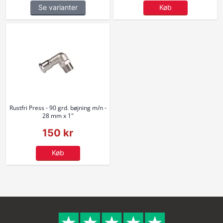
Se varianter
Køb
Rustfri Press - 90 grd. bøjning m/n -
28 mm x 1"
150 kr
Køb