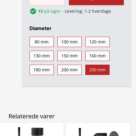
13
på lager
- Levering: 1-2 hverdage
Diameter
80 mm
100 mm
120 mm
130 mm
150 mm
160 mm
180 mm
200 mm
250 mm
Relaterede varer