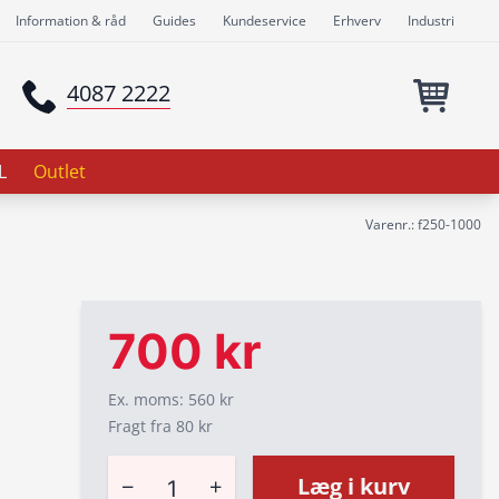
Information & råd
Guides
Kundeservice
Erhverv
Industri
4087 2222
L
Outlet
Varenr.: f250-1000
700 kr
Ex. moms: 560 kr
Fragt fra 80 kr
−
+
Læg i kurv