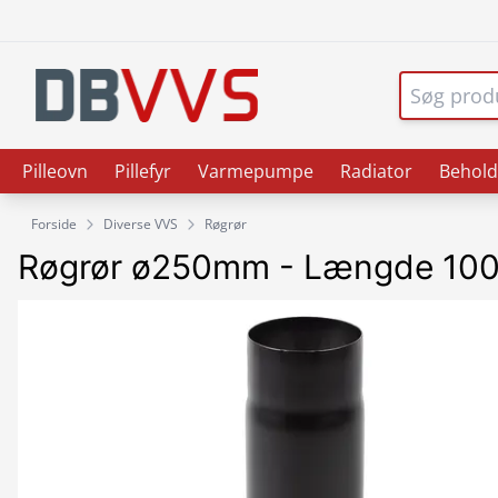
Pilleovn
Pillefyr
Varmepumpe
Radiator
Behold
Forside
Diverse VVS
Røgrør
Røgrør ø250mm - Længde 1