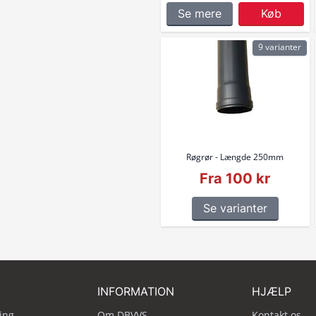
Se mere
Køb
9 varianter
Røgrør - Længde 250mm
Fra 100 kr
Se varianter
INFORMATION
HJÆLP
ing
Om DBVVS
Kontakt os