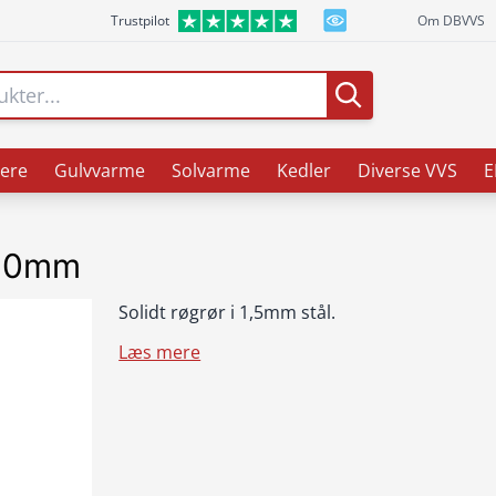
Trustpilot
Om DBVVS
ere
Gulvvarme
Solvarme
Kedler
Diverse VVS
E
000mm
Solidt røgrør i 1,5mm stål.
Læs mere