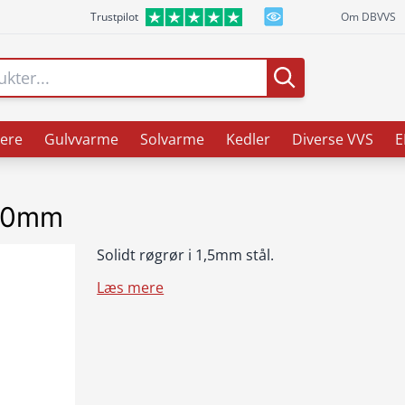
Trustpilot
Om DBVVS
ere
Gulvvarme
Solvarme
Kedler
Diverse VVS
E
000mm
Solidt røgrør i 1,5mm stål.
Læs mere