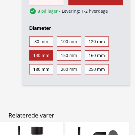
3
på lager
- Levering: 1-2 hverdage
Diameter
80 mm
100 mm
120 mm
130 mm
150 mm
160 mm
180 mm
200 mm
250 mm
Relaterede varer