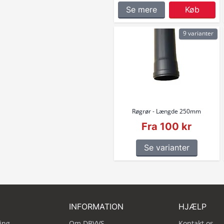
Se mere
Køb
9 varianter
Røgrør - Længde 250mm
Fra 100 kr
Se varianter
INFORMATION
HJÆLP
ing
Om DBVVS
Kontakt os