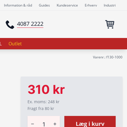
Information & råd
Guides
Kundeservice
Erhverv
Industri
4087 2222
L
Outlet
Varenr.: f130-1000
310 kr
Ex. moms: 248 kr
Fragt fra 80 kr
−
+
Læg i kurv