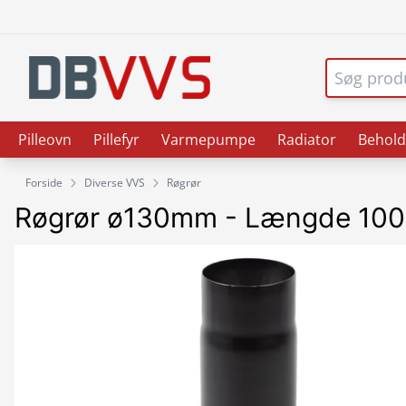
Pilleovn
Pillefyr
Varmepumpe
Radiator
Behold
Forside
Diverse VVS
Røgrør
Røgrør ø130mm - Længde 1