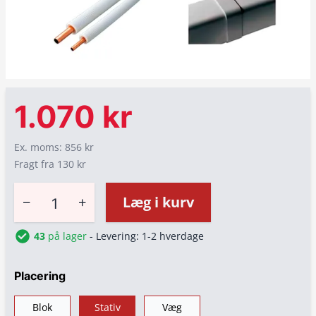
1.070 kr
Ex. moms: 856 kr
Fragt fra 130 kr
−
+
Læg i kurv
43
på lager
- Levering: 1-2 hverdage
Placering
Blok
Stativ
Væg