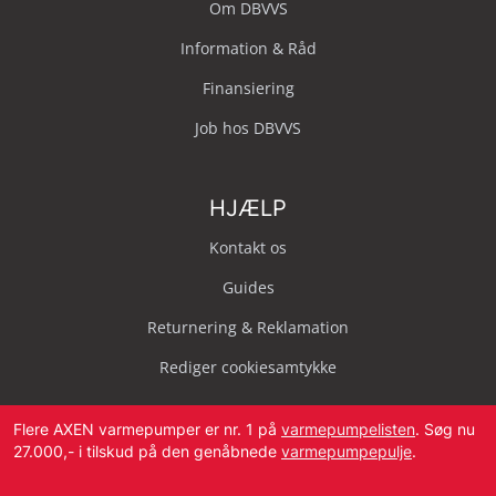
Om DBVVS
Information & Råd
Finansiering
Job hos DBVVS
HJÆLP
Kontakt os
Guides
Returnering & Reklamation
Rediger cookiesamtykke
Flere AXEN varmepumper er nr. 1 på
varmepumpelisten
. Søg nu
27.000,- i tilskud på den genåbnede
varmepumpepulje
.