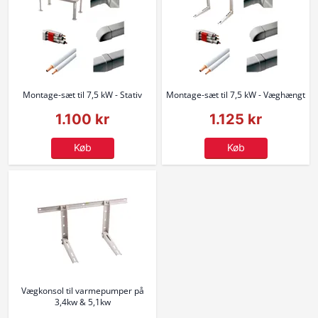
Montage-sæt til 7,5 kW - Stativ
Montage-sæt til 7,5 kW - Væghængt
1.100 kr
1.125 kr
Køb
Køb
Vægkonsol til varmepumper på
3,4kw & 5,1kw