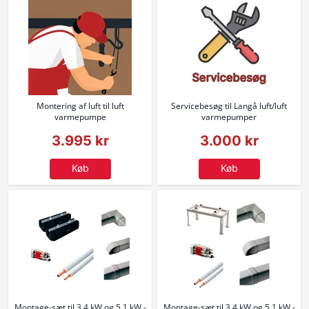
Montering af luft til luft
Servicebesøg til Langå luft/luft
varmepumpe
varmepumper
3.995 kr
3.000 kr
Køb
Køb
Montage-sæt til 3,4 kW og 5,1 kW -
Montage-sæt til 3,4 kW og 5,1 kW -