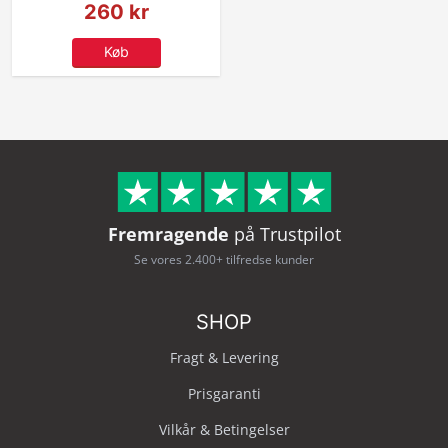
260 kr
Køb
Fremragende
på Trustpilot
Se vores 2.400+ tilfredse kunder
SHOP
Fragt & Levering
Prisgaranti
Vilkår & Betingelser