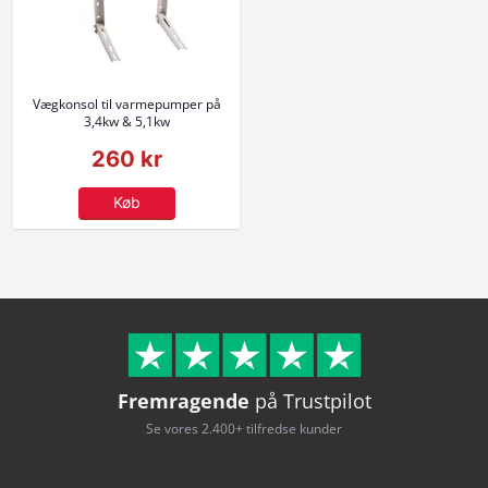
Vægkonsol til varmepumper på
3,4kw & 5,1kw
260 kr
Køb
Fremragende
på Trustpilot
Se vores 2.400+ tilfredse kunder