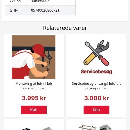
VVS nr.
346459003
GTIN
05740026800721
Relaterede varer
Montering af luft til luft
Servicebesøg til Langå luft/luft
varmepumpe
varmepumper
3.995 kr
3.000 kr
Køb
Køb