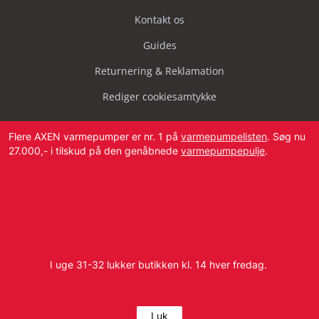
Kontakt os
Guides
Returnering & Reklamation
Rediger cookiesamtykke
Flere AXEN varmepumper er nr. 1 på
varmepumpelisten
. Søg nu
27.000,- i tilskud på den genåbnede
varmepumpepulje
.
Svendborg Landevej 42, 5874 Hesselager
Tlf:
4087 2222
I uge 31-32 lukker butikken kl. 14 hver fredag.
E-mail:
info@dbvvs.dk
CVR: 38773321
Luk