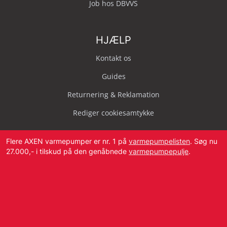
Job hos DBVVS
HJÆLP
Kontakt os
Guides
Returnering & Reklamation
Rediger cookiesamtykke
Flere AXEN varmepumper er nr. 1 på
varmepumpelisten
. Søg nu
27.000,- i tilskud på den genåbnede
varmepumpepulje
.
Svendborg Landevej 42, 5874 Hesselager
Tlf:
4087 2222