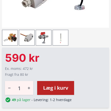
590 kr
Ex. moms: 472 kr
Fragt fra 80 kr
−
+
Læg i kurv
49
på lager
- Levering: 1-2 hverdage