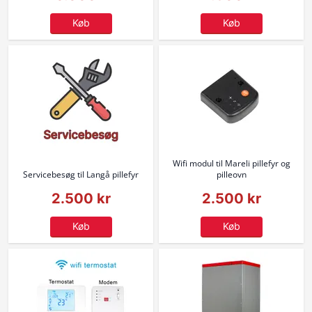
Køb
Køb
Wifi modul til Mareli pillefyr og
Servicebesøg til Langå pillefyr
pilleovn
2.500 kr
2.500 kr
Køb
Køb