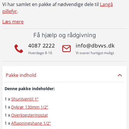
Vi har samlet en pakke af nødvendige dele til
Langå
pillefyr
.
Læs mere
Få hjælp og rådgivning
4087 2222
info@dbvvs.dk
Hverdage 8-16
Vi svarer hurtigst muligt
Pakke indhold
Denne pakke indeholder:
1 x
Shuntventil 1"
1 x
Dykrør 130mm 1/2"
1 x
Overkogstermostat
1 x
Aftapningshane 1/2"