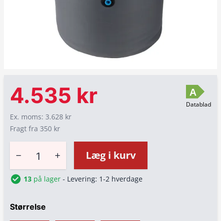
4.535 kr
A
Datablad
Ex. moms: 3.628 kr
Fragt fra 350 kr
−
+
Læg i kurv
13
på lager
- Levering: 1-2 hverdage
Størrelse