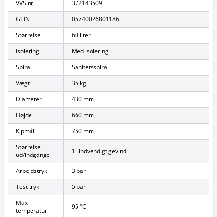
VVS nr.
372143509
GTIN
05740026801186
Størrelse
60 liter
Isolering
Med isolering
Spiral
Sanitetsspiral
Vægt
35 kg
Diameter
430 mm
Højde
660 mm
Kipmål
750 mm
Størrelse
1" indvendigt gevind
ud/indgange
Arbejdstryk
3 bar
Test tryk
5 bar
Max
95 °C
temperatur