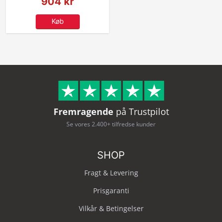
904 kr
Køb
Fremragende
på Trustpilot
Se vores 2.400+ tilfredse kunder
SHOP
Fragt & Levering
Prisgaranti
Vilkår & Betingelser