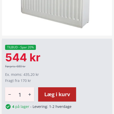
TILBUD - Spar 20%
544 kr
Førpris: 680 kr
Ex. moms: 435,20 kr
Fragt fra 170 kr
−
+
Læg i kurv
4
på lager
- Levering: 1-2 hverdage