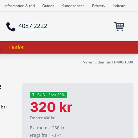
Information & råd
Guides
Kundeservice
Erhverv
Industri
4087 2222
L
Outlet
Varenr.: demrad11-400-1000
2
TILBUD - Spar 20%
320 kr
 En
Førpris: 400 kr
Ex. moms: 256 kr
Fragt fra 170 kr