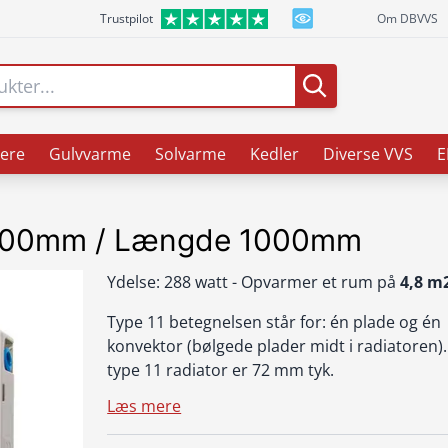
Trustpilot
Om DBVVS
ere
Gulvvarme
Solvarme
Kedler
Diverse VVS
E
 400mm / Længde 1000mm
Ydelse: 288 watt - Opvarmer et rum på
4,8 m
Type 11 betegnelsen står for: én plade og én
konvektor (bølgede plader midt i radiatoren).
type 11 radiator er 72 mm tyk.
Læs mere