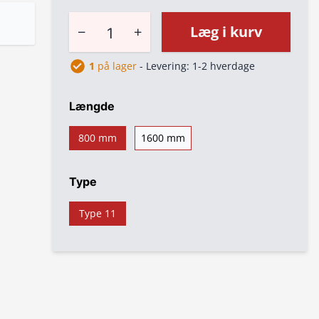
−
+
Læg i kurv
1
på lager
- Levering: 1-2 hverdage
Længde
800 mm
1600 mm
Type
Type 11