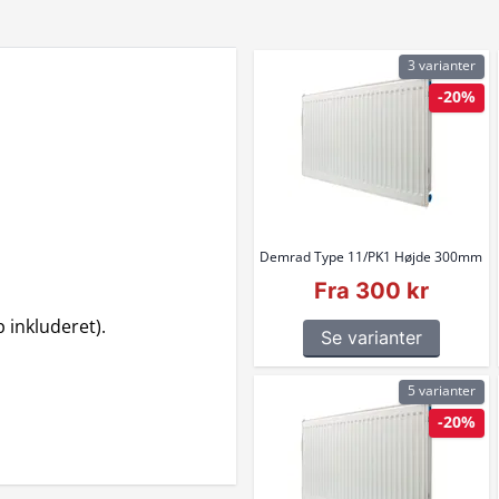
3 varianter
-20%
Demrad Type 11/PK1 Højde 300mm
Fra 300 kr
 inkluderet).
Se varianter
5 varianter
-20%