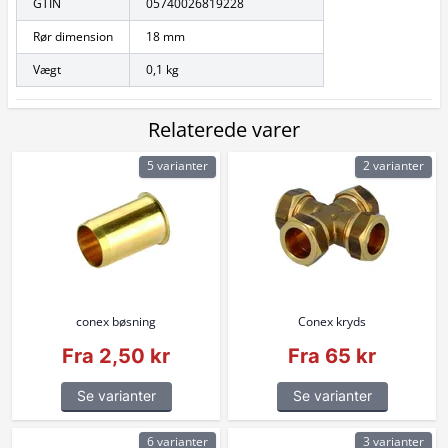
GTIN
05740026819228
Rør dimension
18 mm
Vægt
0,1 kg
Relaterede varer
5 varianter
2 varianter
conex bøsning
Conex kryds
Fra 2,50 kr
Fra 65 kr
Se varianter
Se varianter
6 varianter
3 varianter