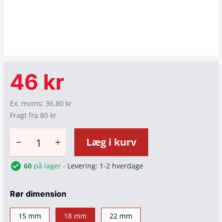
46 kr
Ex. moms: 36,80 kr
Fragt fra 80 kr
−
+
Læg i kurv
60
på lager
- Levering: 1-2 hverdage
Rør dimension
15 mm
18 mm
22 mm