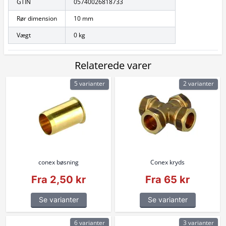
GTIN
05740026818733
Rør dimension
10 mm
Vægt
0 kg
Relaterede varer
5 varianter
2 varianter
conex bøsning
Conex kryds
Fra 2,50 kr
Fra 65 kr
Se varianter
Se varianter
6 varianter
3 varianter