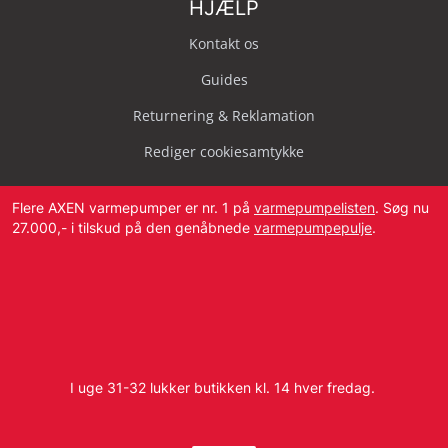
HJÆLP
Kontakt os
Guides
Returnering & Reklamation
Rediger cookiesamtykke
Flere AXEN varmepumper er nr. 1 på
varmepumpelisten
. Søg nu
27.000,- i tilskud på den genåbnede
varmepumpepulje
.
Svendborg Landevej 42, 5874 Hesselager
Tlf:
4087 2222
I uge 31-32 lukker butikken kl. 14 hver fredag.
E-mail:
info@dbvvs.dk
CVR: 38773321