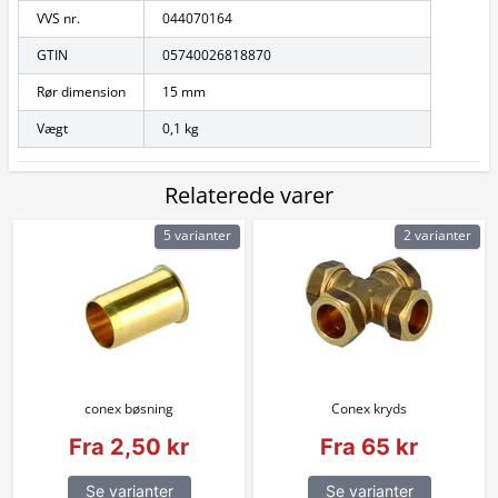
VVS nr.
044070164
GTIN
05740026818870
Rør dimension
15 mm
Vægt
0,1 kg
Relaterede varer
5 varianter
2 varianter
conex bøsning
Conex kryds
Fra 2,50 kr
Fra 65 kr
Se varianter
Se varianter