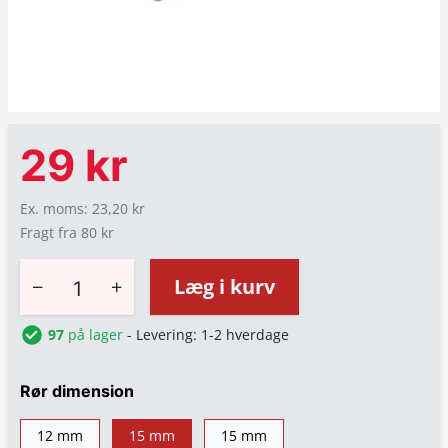
29 kr
Ex. moms: 23,20 kr
Fragt fra 80 kr
−
+
Læg i kurv
97
på lager
- Levering: 1-2 hverdage
Rør dimension
12 mm
15 mm
15 mm