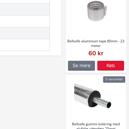
Bellsafe aluminium tape 80mm - 23
meter
60 kr
Se mere
Køb
5 varianter
Bellsafe gummi isolering med
alufolie udendørs 25mm