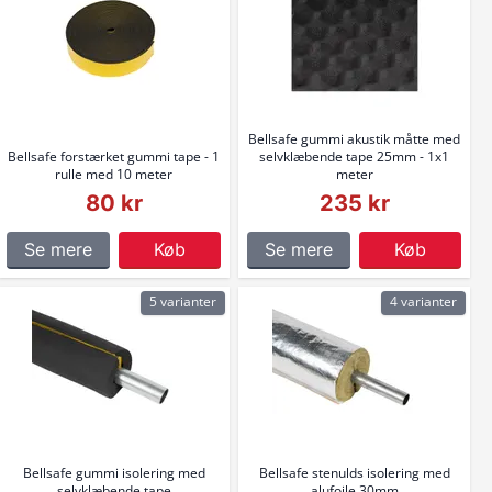
Bellsafe gummi akustik måtte med
Bellsafe forstærket gummi tape - 1
selvklæbende tape 25mm - 1x1
rulle med 10 meter
meter
80 kr
235 kr
Se mere
Køb
Se mere
Køb
5 varianter
4 varianter
Bellsafe gummi isolering med
Bellsafe stenulds isolering med
selvklæbende tape
alufoile 30mm