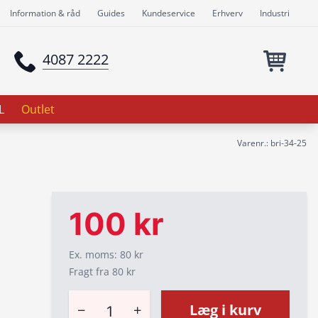
Information & råd
Guides
Kundeservice
Erhverv
Industri
4087 2222
L
Outlet
Varenr.: bri-34-25
100 kr
Ex. moms: 80 kr
Fragt fra 80 kr
−
+
Læg i kurv