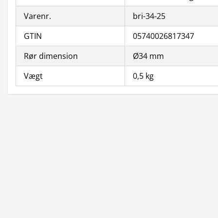
Varenr.
bri-34-25
GTIN
05740026817347
Rør dimension
Ø34 mm
Vægt
0,5 kg