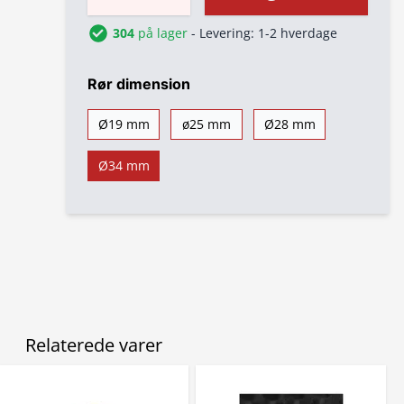
304
på lager
- Levering: 1-2 hverdage
Rør dimension
Ø19 mm
ø25 mm
Ø28 mm
Ø34 mm
Relaterede varer