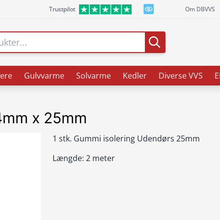
Trustpilot
Om DBVVS
ere
Gulvvarme
Solvarme
Kedler
Diverse VVS
E
34mm x 25mm
1 stk. Gummi isolering Udendørs 25mm
Længde: 2 meter