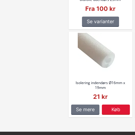
Fra 100 kr
Se varianter
Isolering indendørs Ø16mm x
19mm
21 kr
Se mere
Køb